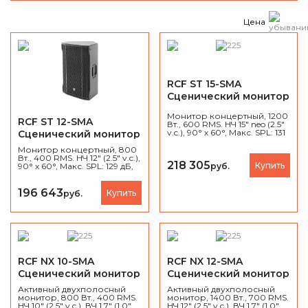
Цена
RCF ST 15-SMA
Сценический монитор
Монитор концертный, 1200
RCF ST 12-SMA
Вт., 600 RMS. НЧ 15" neo (2.5"
v.c.), 90° х 60°, Макс. SPL: 131
Сценический монитор
дБ, 45 Гц ÷ 20000 Гц,
балтийская береза, вес
Монитор концертный, 800
20,7 кг.
Вт., 400 RMS. НЧ 12" (2.5" v.c.),
218 305
Купить
руб.
90° х 60°, Макс. SPL: 129 дБ,
45 Гц ÷ 20000 Гц,
балтийская береза, вес 18
кг.
196 643
Купить
руб.
RCF NX 10-SMA
RCF NX 12-SMA
Сценический монитор
Сценический монитор
Активный двухполосный
Активный двухполосный
монитор, 800 Вт., 400 RMS.
монитор, 1400 Вт., 700 RMS.
НЧ 10" (2.5" v.c.), ВЧ 1.7" (1.0"
НЧ 12" (2.5" v.c.), ВЧ 1.7" (1.0"