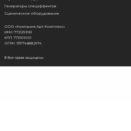
Генераторы спецэффектов
Сценическое оборудование
ООО «Компания Арт-Комплекс»
ИНН: 7731293161
КПП: 773101001
ОГРН: 1157746882974
© Все права защищены