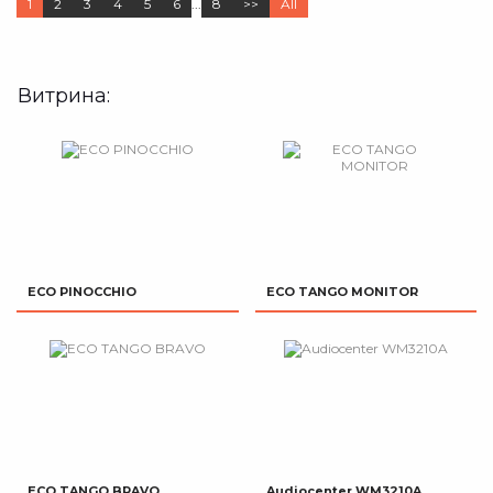
1
2
3
4
5
6
...
8
>>
All
Витрина:
ECO PINOCCHIO
ECO TANGO MONITOR
ECO TANGO BRAVO
Audiocenter WM3210A