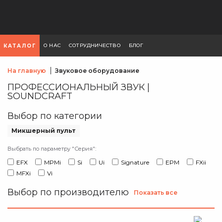
О НАС
СОТРУДНИЧЕСТВО
БЛОГ
КАТАЛОГ
На главную
Звуковое оборудование
ПРОФЕССИОНАЛЬНЫЙ ЗВУК |
SOUNDCRAFT
Выбор по категории
Микшерный пульт
Выбрать по параметру "Серия":
EFX
MPMi
Si
Ui
Signature
EPM
FXii
MFXi
Vi
Выбор по производителю
Показать все