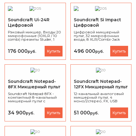
одновременно. Запись на
USB. Корпус 2U.
Soundcraft Ui-24R
Soundcraft Si Impact
Цифровой
Цифровой
микшерный пульт
микшерный пульт
Рэковый микшер, Входы:20
Цифровой микшерный
микрофонные (10XLR / 10
пульт, 32 микрофонных
combi) преампы Studer, 1
входа, 8 XLR/Combi-Jack
стерео Линейный RCA
линейных/
небалансный, 2 Hi-Z
инструментальных входов.
инструментальные с
176 000
496 000
Купить
Купить
руб.
руб.
моделированием
усилителей/кабинетов от
Digitech, Выходы: USB 32x32
запись и воспроизведение,
втроенный Wi-Fi -
управление до 10
устройств Windows, Mac,
Android, Linux без
Soundcraft Notepad-
Soundcraft Notepad-
дополнительного ПО,
8FX Микшерный пульт
12FX Микшерный пульт
эффекты и обработка
Lexicon и dbx.
Soundcraft Notepad-8FX -
12-канальный аналоговый
компактный 8-канальный
микшерный пульт, 4
микшерный пульт с
моно/2стерео, FX, USB
процессором эффектов
порт.
Lexicon и USB.
34 900
51 000
Купить
Купить
руб.
руб.