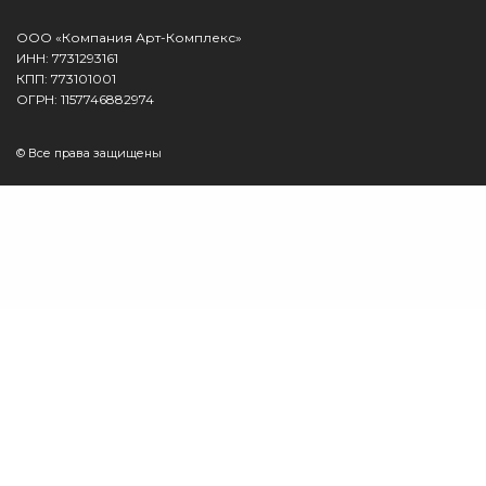
ООО «Компания Арт-Комплекс»
ИНН: 7731293161
КПП: 773101001
ОГРН: 1157746882974
© Все права защищены