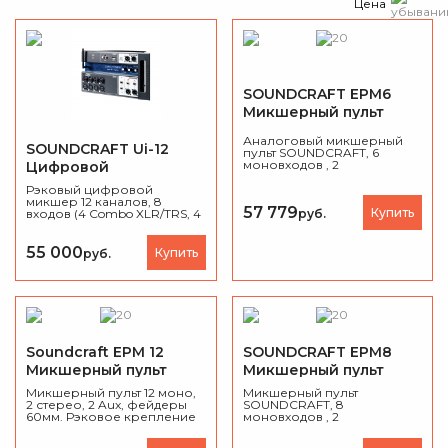
Цена
SOUNDCRAFT EPM6
Микшерный пульт
Аналоговый микшерный
SOUNDCRAFT Ui-12
пульт SOUNDCRAFT, 6
моновходов , 2
Цифровой
стереовхода, фейдеры
микшерный пульт
60мм, 2 Aux шины, 4 кг.
Рэковый цифровой
микшер 12 каналов, 8
57 779
Купить
руб.
входов (4 Combo XLR/TRS, 4
XLR, 2 Hi-Z), эффекты
Lexicon, dbx, DigiTech.
Управление через Wi-Fi
55 000
Купить
руб.
или Ethernet с планшета,
ноутбука или смартфона
до 10 устройств
одновременно. Запись на
USB. Корпус для
переноски, вес 2,3 кг.
Soundcraft EPM 12
SOUNDCRAFT EPM8
Микшерный пульт
Микшерный пульт
Микшерный пульт 12 моно,
Микшерный пульт
2 стерео, 2 Aux, фейдеры
SOUNDCRAFT, 8
60мм. Рэковое крепление
моновходов , 2
в комплекте.
стереовхода, фейдеры
60мм, 2 Aux шины, 4.6 кг.