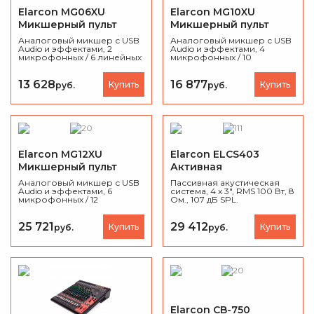
Elarcon MG06XU
Elarcon MG10XU
Микшерный пульт
Микшерный пульт
Аналоговый микшер с USB
Аналоговый микшер с USB
Audio и эффектами, 2
Audio и эффектами, 4
микрофонных / 6 линейных
микрофонных / 10
входов (2 моно + 2 стерео),
линейных входов (4 моно +
USB Audio 2х2, SPX с 6
3 стерео), 4 шины AUX (вкл.
программами
FX), USB Audio 2х2, SPX с 24
13 628
16 877
Купить
Купить
руб.
руб.
программами
Elarcon MG12XU
Elarcon ELCS403
Микшерный пульт
Активная
акустическая система
Аналоговый микшер с USB
Пассивная акустическая
Audio и эффектами, 6
система, 4 x 3", RMS 100 Вт, 8
микрофонных / 12
Ом., 107 дБ SPL.
линейных входов (4 моно +
4 стерео), 2 шины AUX (вкл.
FX), USB Audio 2х2, SPX с 24
25 721
29 412
Купить
Купить
руб.
руб.
программами
Elarcon CB-750