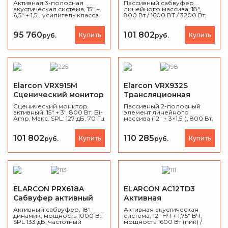
акустическая система
акустическая система
Активная 3-полосная
Пассивный сабвуфер
акустическая система, 15" +
линейного массива, 18",
6,5" + 1,5", усилитель класса
800 Вт / 1600 ВТ / 3200 Вт,
D 1500 Вт (3×500 Вт), SPL 133
Макс. SPL: 126 дБ, 34 - 220 Гц,
дБ, встроенный микшер с
березовая фанера, вес 37
FX-процессором, корпус
кг.
95 760
101 802
Купить
Купить
руб.
руб.
из фанеры, вес 43 кг.
Elarcon VRX915M
Elarcon VRX932S
Сценический монитор
Трансляционная
акустическая система
Сценический монитор
Пассивный 2-полосный
активный, 15" + 3", 800 Вт. Bi-
элемент линейного
Amp, Макс. SPL: 127 дБ, 70 Гц
массива (12″ + 3×1,5″), 800 Вт,
— 20 кГц, березовая
130 дБ SPL
фанера, вес 21 кг.
101 802
110 285
Купить
Купить
руб.
руб.
ELARCON PRX618A
ELARCON AC12TD3
Сабвуфер активный
Активная
акустическая система
Активный сабвуфер, 18″
Активная акустическая
динамик, мощность 1000 Вт,
система, 12" НЧ + 1,75" ВЧ,
SPL 133 дБ, частотный
мощность 1600 Вт (пик) /
диапазон 30–150 Гц, DSP,
800 Вт (ном.), SPL 130 дБ,