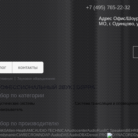
+7 (495) 765-22-32
Адрес Офис/Шоур
МО, г. Одинцово,
ЛОГ
КОНТАКТЫ
главную
Звуковое оборудование
ОФЕССИОНАЛЬНЫЙ ЗВУК | DSPPA
бор по категории
устические системы
Система трансляции и оповещени
оигрыватель
бор по производителю
AKG
Allen-Heath
AMC
AUDIO-TECHNICA
Audiocenter
AudioRus
BC Speakers
BEHR
erdynamic
CIARE
CROWN
DAP-Audio
DAS Audio
DBX
Denon PRO
DYNACORD
Dy