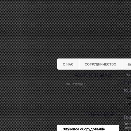
О НАС
СОТРУДНИЧЕСТВО
Б
НАЙТИ ТОВАР:
На 
ПР
Вы
Ак
Пр
/ БРЕНДЫ
Вы
Все
Bey
Звуковое оборудование