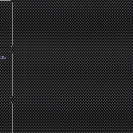
.
ер-
.
.