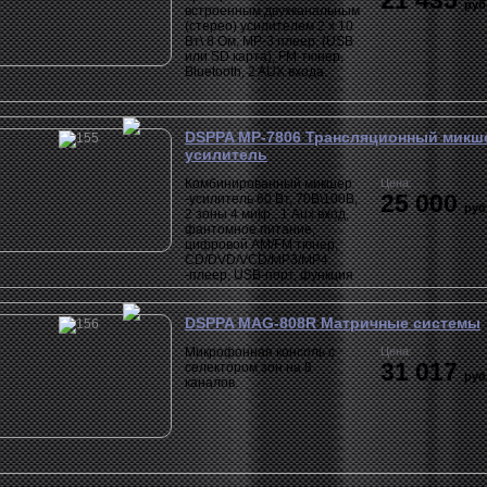
21 435
руб
встроенным двухканальным
(стерео) усилителем 2 х 10
Вт\ 8 Ом, МР-3 плеер, (USB
или SD карта), FM-тюнер,
Bluetooth, 2 AUX входа.
DSPPA MP-7806 Трансляционный микш
усилитель
Комбинированный микшер
Цена:
25 000
-усилитель 60 Вт, 70В\100В,
руб
2 зоны 4 микр., 1 Aux вход,
фантомное питание,
цифровой AM/FM тюнер,
CD/DVD/VCD/MP3/MP4
-плеер, USB-порт, функция
приоритетов, видео выход.
Пульт ДУ.
DSPPA MAG-808R Матричные системы
Микрофонная консоль с
Цена:
31 017
селектором зон на 8
руб
каналов.