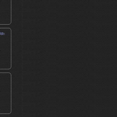
.
ер-
.
.