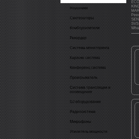
EC
KIN
Наушники
MAR
Pee
Синтезаторы
SEN
SVS 
Комбоусилители
Whar
Рекордер
Система мониторинга
Караоке система
Конференц система
Проигрыватель
Система трансляции и
оповещения
DJ оборудование
Радиосистема
Микрофоны
Усилитель мощности