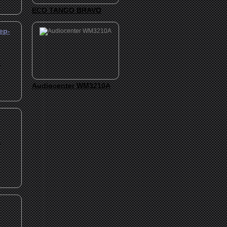
ECO TANGO BRAVO
ер-
.
Audiocenter WM3210A
.