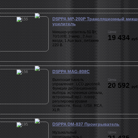
DSPPA MP-200P Трансляционный микш
усилитель
Микшер-усилитель 60 Вт,
Цена:
19 434
70/100В, 3 микр., 2 Aux
руб
входа, 1 Aux вых., питание
220 В.
DSPPA MAG-808C
Выносная панель
Цена:
20 592
управления. LCD-дисплей.
руб
Функции дистанционного
выбора источников сигнала,
встроенный мр3 - плеер,
регулировка уровня
громкости. Вход -:USB, RCA,
XLR.
DSPPA DM-837 Проигрыватель
Музыкальный
Цена:
проигрыватель с