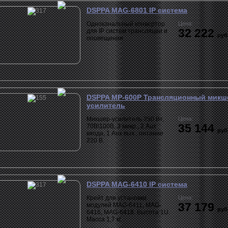
DSPPA MAG-6801 IP система
Одноканальный конвертор
Цена:
32 222
для IP систем трансляции и
руб
оповещения
DSPPA MP-600P Трансляционный микш
усилитель
Микшер-усилитель 250 Вт,
Цена:
35 144
70В\100В, 3 микр., 2 Aux
руб
входа, 1 Aux вых., питание
220 В.
DSPPA MAG-6410 IP система
Крейт для установки
Цена:
37 179
модулей MAG-6411, MAG-
руб
6416, MAG-6418. Высота 1U.
Масса 1,7 кг