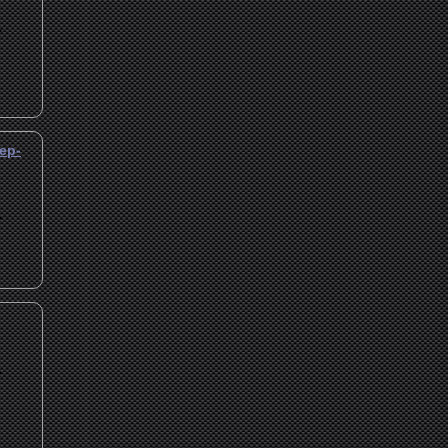
.
ер-
.
.