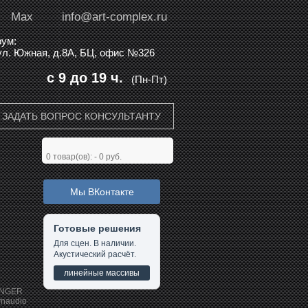
Max
info@art-complex.ru
ум:
 ул. Южная, д.8А, БЦ, офис №326
с 9 до 19 ч.
(Пн-Пт)
ЗАДАТЬ ВОПРОС КОНСУЛЬТАНТУ
0
товар(ов): -
0 руб.
Мы ВКонтакте
Готовые решения
я
Для сцен. В наличии.
Акустический расчёт.
линейные массивы
INGER
naudio