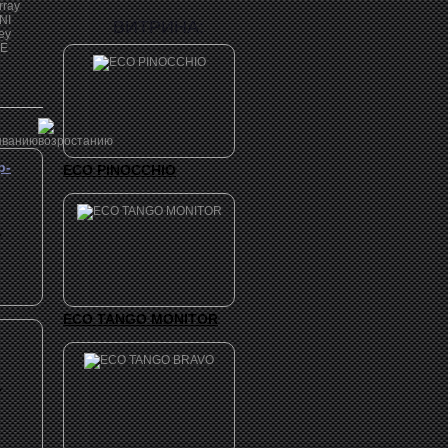
rray
NI
ВИТРИНА:
ey
E
р-
ECO PINOCCHIO
.
ECO TANGO MONITOR
.