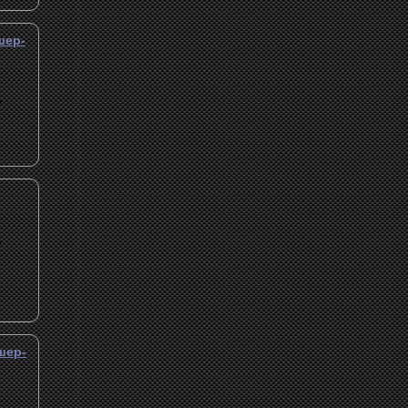
шер-
.
.
шер-