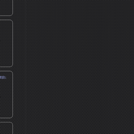
.
ер-
.