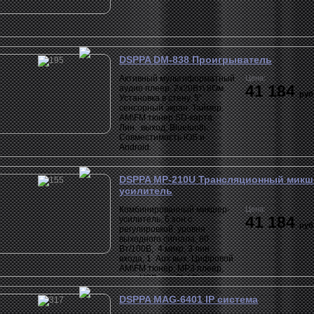
DSPPA DM-838 Проигрыватель
Активный мультиформатный
Цена:
41 184
аудио плеер. 2х20Вт\ 8Ом.
руб
Установка в стену. 5"
сенсорный экран. Таймер.
AM\FM тюнер SD-карта.
Лин. выход. Bluetooth.
Совместимость iOS и
Android.
DSPPA MP-210U Трансляционный микш
усилитель
Комбинированный микшер-
Цена:
41 184
усилитель, 6 зон c
руб
регулировкой уровня
выходного сигнала, 60
Вт/100В, 4 микр, 3 лин
входа, 1 Aux вых. Цифровой
AM\FM тюнер, MP3 плеер,
вход USB для FLACH
памяти.
DSPPA MAG-6401 IP система