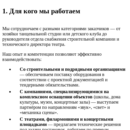
1. Для кого мы работаем
Мы сотрудничаем с разными категориями заказчиков — от
хозяйки танцевальной студии или детского клуба до
руководителя отдела снабжения строительной компании и
технического директора театра.
Наш опыт и компетенции позволяют эффективно
взаимодействовать:
Со строительными и подрядными организациями
— обеспечиваем поставку оборудования в
соответствии с проектной документацией и
тендерными обязательствами.
С компаниями, специализирующимися на
комплексном оснащении объектов
(школы, дома
культуры, музеи, концертные залы) — выступаем
партнёром по направлениям «звук», «свет» и
«механика сцены».
С театрами, филармониями и концертными
площадками
— предлагаем технические решения
под задачи постановок, работаем по прямым