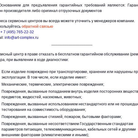
ованием для предъявления гарантийных требований являются: Гаран
он производителя либо оригинал отгрузочных документов
еса сервисных центров вы всегда можете уточнить у менеджеров компании.
пользуйтесь
обратной связью
:
+ 7 (495) 765-22-32
il:
info@art-complex.ru
___________________
висный центр в праве отказать в бесплатном гарантийном обслуживании (рем
ра, при выявлении в ходе диагностики:
Если изделие повреждено при транспортировке, хранении или нарушены п
эксплуатации. В том числе, если изделие имеет:
Механические, термические, электрические повреждения;
Повреждения, вызванные попаданием внутрь изделия посторонних веществ
предметов, жидкостей, насекомых, животных;
Повреждения, вызванные использованием нестандартного или не прошедш
тестирования на совместимость оборудования;
Повреждения, вызванные стихией, пожаром, бытовыми факторами;
Повреждения, вызванные несоответствием Государственным стандартам
параметров питающих, телекоммуникационных, кабельных сетей и другими
внешними факторами (климатическими и иными);