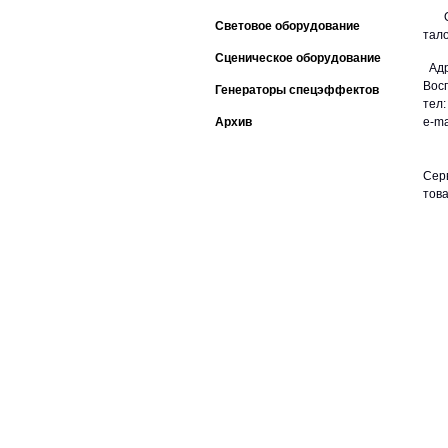
Осн
Световое оборудование
тал
Сценическое оборудование
Адр
Вос
Генераторы спецэффектов
тел
Архив
e-ma
Сер
това