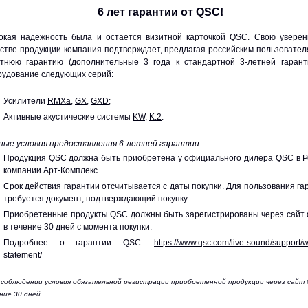
6 лет гарантии от QSC!
окая надежность была и остается визитной карточкой QSC. Свою уверен
естве продукции компания подтверждает, предлагая российским пользовате
етнюю гарантию (дополнительные 3 года к стандартной 3-летней гарант
рудование следующих серий:
Усилители
RMXa
,
GX
,
GXD
;
Активные акустические системы
KW
,
K.2
.
ные условия предоставления 6-летней гарантии:
Продукция QSC
должна быть приобретена у официального дилера QSC в Р
компании Арт-Комплекс.
Срок действия гарантии отсчитывается с даты покупки. Для пользования га
требуется документ, подтверждающий покупку.
Приобретенные продукты QSC должны быть зарегистрированы через сайт 
в течение 30 дней с момента покупки.
Подробнее о гарантии QSC:
https://www.qsc.com/live-sound/support/w
statement/
 соблюдении условия обязательной регистрации приобретенной продукции через сайт 
ние 30 дней.