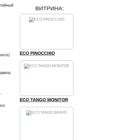
тийный
ВИТРИНА:
ECO PINOCCHIO
онте)
равила
,
ECO TANGO MONITOR
его