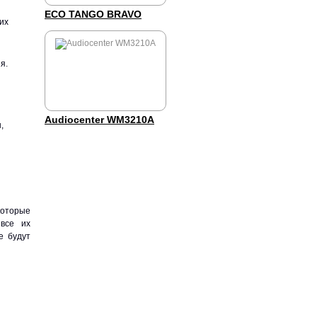
ECO TANGO BRAVO
их
я.
Audiocenter WM3210A
,
которые
 все их
е будут