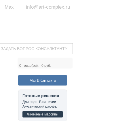
Max
info@art-complex.ru
ум:
 ул. Южная, д.8А, БЦ, офис №326
с 9 до 19 ч.
(Пн-Пт)
ЗАДАТЬ ВОПРОС КОНСУЛЬТАНТУ
0
товар(ов): -
0 руб.
Мы ВКонтакте
Готовые решения
Для сцен. В наличии.
Акустический расчёт.
линейные массивы