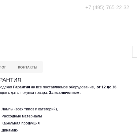
+7 (495) 765-22-32
Адрес Офис/Шоур
МО, г. Одинцово,
ЛОГ
КОНТАКТЫ
РАНТИЯ
одская
Гарантия
на все поставляемое оборудование,
от 12 до 36
цев с даты покупки товара.
За исключением:
Лампы (всех типов и категорий),
Расходные материалы
Кабельная продукция
Динамики