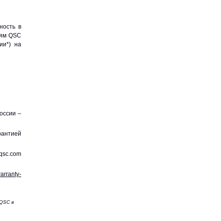
ность в
лям QSC
ии*) на
оссии –
рантией
qsc.com
arranty-
QSC в