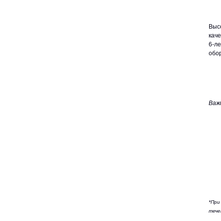
Выс
кач
6-л
обо
Важ
*При
тече