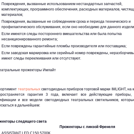
Повреждения, вызванные использованием нестандартных запчастей,
комплектующих, программного обеспечения, расходных материалов, чистящ
материалов;
Повреждения, вызванные не соблюдением срока и периода технического и
профилактического обслуживания, если оно необходимо для данного издели
Если имеются следы постороннего вмешательства или была попытка
несанкционированного ремонта;
Если повреждены гарантийные пломбы производителя или поставщика;
Если заводская маркировка или серийный номер повреждены, неразборчивы
имеют следы переклеивания или отсутствуют.
ортимент
театральных
светодиодных приборов торговой марки IMLIGHT, на 
пространяется гарантия 3 года, включает все действующие приборы,
ификации и все модели светодиодных театральных светильников, которы
ускаться в дальнейшем:
жекторы следящего света
Прожекторы с линзой Френеля
ASSISTANT LED C150 5700K