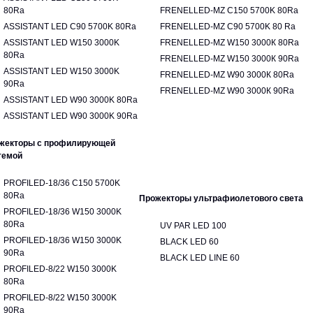
80Ra
FRENELLED-MZ C150 5700K 80Ra
ASSISTANT LED C90 5700K 80Ra
FRENELLED-MZ C90 5700K 80 Ra
ASSISTANT LED W150 3000K
FRENELLED-MZ W150 3000К 80Ra
80Ra
FRENELLED-MZ W150 3000К 90Ra
ASSISTANT LED W150 3000K
FRENELLED-MZ W90 3000К 80Ra
90Ra
FRENELLED-MZ W90 3000К 90Ra
ASSISTANT LED W90 3000K 80Ra
ASSISTANT LED W90 3000K 90Ra
жекторы с профилирующей
темой
PROFILED-18/36 C150 5700K
80Ra
Прожекторы ультрафиолетового света
PROFILED-18/36 W150 3000K
80Ra
UV PAR LED 100
PROFILED-18/36 W150 3000K
BLACK LED 60
90Ra
BLACK LED LINE 60
PROFILED-8/22 W150 3000K
80Ra
PROFILED-8/22 W150 3000K
90Ra