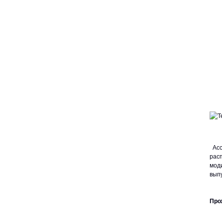
Асс
рас
мод
вып
Про