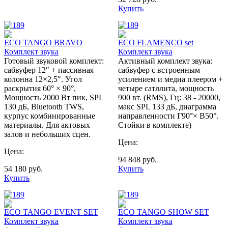
Купить
ECO TANGO BRAVO
ECO FLAMENCO set
Комплект звука
Комплект звука
Готовый звуковой комплект:
Активный комплект звука:
сабвуфер 12″ + пассивная
сабвуфер с встроенным
колонна 12×2,5″. Угол
усилением и медиа плеером +
раскрытия 60° × 90°,
четыре сатллита, мощность
Мощность 2000 Вт пик, SPL
900 вт. (RMS), Гц: 38 - 20000,
130 дБ, Bluetooth TWS,
макс SPL 133 дБ, диаграмма
курпус комбинированные
направленности Г90°× В50°.
материалы. Для актовых
Стойки в комплекте)
залов и небольших сцен.
Цена:
Цена:
94 848
руб.
54 180
руб.
Купить
Купить
ECO TANGO EVENT SET
ECO TANGO SHOW SET
Комплект звука
Комплект звука