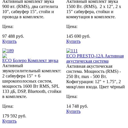
Активный комплект звука
Активный комплект звука
900 вт. (RMS), два саттелита
1500 Вт. (RMS), 2 х 12", 2 х
10", сабвуфер 15", стойи и
15" сабвуфера, стойки и
провода в комплекте.
коммутация в комплекте.
Цена:
Цена:
97 488
руб.
145 690
руб.
Купить
Купить
ECO PRESTO-12A Активная
ECO Болеро Комплект звука
акустическая система
Активный
Активная акустическая
звукоусилительный комплект:
система. Мощность (RMS) -
2 сабвуфера 15″ + 6
250 Вт, max - 500 Вт.
широкополосных систем,
Кофигурация: 12" + 1.75", 2
мощность 1600 Вт RMS, SPL
микр\лин входа. Цвет чёрный
133 дБ, DSP, Bluetooth, стойки
в комплекте.
Цена:
Цена:
14 748
руб.
Купить
179 592
руб.
Купить