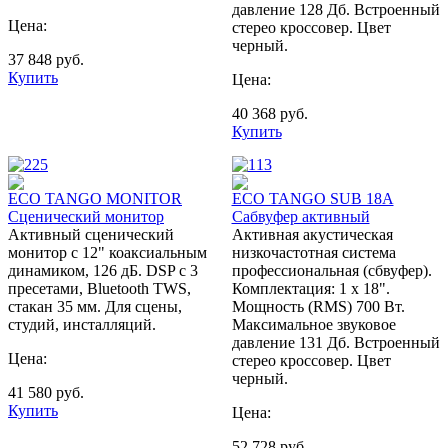
давление 128 Дб. Встроенный
Цена:
стерео кроссовер. Цвет
черный.
37 848
руб.
Купить
Цена:
40 368
руб.
Купить
ECO TANGO MONITOR
ECO TANGO SUB 18А
Сценический монитор
Сабвуфер активный
Активный сценический
Активная акустическая
монитор с 12" коаксиальным
низкочастотная система
динамиком, 126 дБ. DSP с 3
профессиональная (сбвуфер).
пресетами, Bluetooth TWS,
Комплектация: 1 x 18".
стакан 35 мм. Для сцены,
Мощность (RMS) 700 Вт.
студий, инсталляций.
Максимальное звуковое
давление 131 Дб. Встроенный
Цена:
стерео кроссовер. Цвет
черный.
41 580
руб.
Купить
Цена:
52 728
руб.