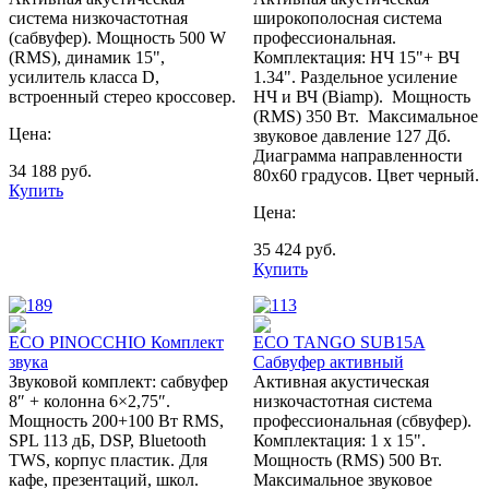
система низкочастотная
широкополосная система
(сабвуфер). Мощность 500 W
профессиональная.
(RMS), динамик 15",
Комплектация: НЧ 15"+ ВЧ
усилитель класса D,
1.34". Раздельное усиление
встроенный стерео кроссовер.
НЧ и ВЧ (Biаmp). Мощность
(RMS) 350 Вт. Максимальное
Цена:
звуковое давление 127 Дб.
Диаграмма направленности
34 188
руб.
80х60 градусов. Цвет черный.
Купить
Цена:
35 424
руб.
Купить
ECO PINOCCHIO Комплект
ECO TANGO SUB15А
звука
Сабвуфер активный
Звуковой комплект: сабвуфер
Активная акустическая
8″ + колонна 6×2,75″.
низкочастотная система
Мощность 200+100 Вт RMS,
профессиональная (сбвуфер).
SPL 113 дБ, DSP, Bluetooth
Комплектация: 1 x 15".
TWS, корпус пластик. Для
Мощность (RMS) 500 Вт.
кафе, презентаций, школ.
Максимальное звуковое