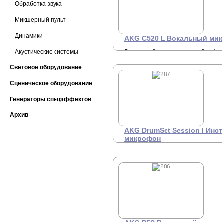
Обработка звука
Микшерный пульт
Динамики
AKG C520 L Вокальный ми
Акустические системы
Вокальный конденсаторный
Це
3
микрофон с оголовьем,
кардиоидный, черный,
Световое оборудование
адаптер фантомного
питания в разъёме XLR
Сценическое оборудование
Генераторы спецэффектов
Архив
AKG DrumSet Session I Ин
микрофон
Полный комплект
Це
7
микрофонов, включающий 5
динамических и 2
конденсаторных
микрофона.