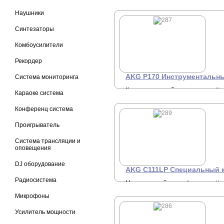
Наушники
Синтезаторы
Комбоусилители
Рекордер
AKG P170 Инструментальн
Система мониторинга
Конденсаторный
Це
Караоке система
1
кардиоидный
инструментальный
Конференц система
микрофон с мембраной 1/2",
20-20000Гц, 15мВ/Па.
Проигрыватель
Система трансляции и
оповещения
DJ оборудование
AKG C111LP Специальный 
Радиосистема
Миниатюрный микрофон с
Це
2
креплением за ухо, круговой,
Микрофоны
бежевый, 3-контактный mini-
XLR
Усилитель мощности