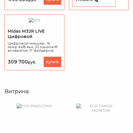
AES50, 2 лота, 2 x HDMI, 2 x
ULTRANET
Midas M32R LIVE
Цифровой
микшерный пульт
Цифровой микшер, 16
микр.вх/8 вых, 32 канала+8
возвратов, 17 фейдеров,
8FX, 16MIX, 6MATRIX, 6MUTE,
2xAES50, USB-audio,
предустановленная плата
309 700
Купить
руб.
DN32-LIVE, рековое
крепление в комплекте.
Витрина: