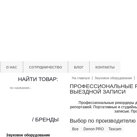
О НАС
СОТРУДНИЧЕСТВО
БЛОГ
КОНТАКТЫ
НАЙТИ ТОВАР:
На главную
Звуковое оборудование
ПРОФЕССИОНАЛЬНЫЕ Р
ВЫЕЗДНОЙ ЗАПИСИ
Профессиональные рекордеры дл
репортажей. Портативные и студийны
записью. Пр
/ БРЕНДЫ
Выбор по производителю
Все
Denon PRO
Tascam
Звуковое оборудование