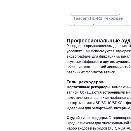
Tascam HD-R1 Рекордер
2-канальный рекордер-
Це
З
плеер CF/USB (PCM:
44.1/48/88.2/96 кГц, MP3:
+7 
44,1/48 кГц). Вх/вых: RCA,
Профессиональные ауд
Euroblock, мик/лин XLR (с
Рекордеры предназначены для высоко
переключателем - 20дБ,
фантомное питание),
условиях. Они используются звукоре
цифровой SPDIF (коаксиал и
видеографами для фиксации музыкаль
оптика), разъем для Ethernet
звуковых эффектов и другого аудио
100-Мбит/с для передачи
обеспечивают широкий динамический 
файлов и управления, RS-
232 для удаленного
различных форматов записи.
управления, выход на
наушники.
Типы рекордеров
Портативные рекордеры.
Компактные
записи. Оснащаются встроенными ми
подключения внешних микрофонов с 
на карты памяти SD/SDHC/SDXC в фор
Идеальны для репортажей, интервью,
Студийные рекордеры.
Стационарные
Предназначены для многоканальной з
набор входов и выходов (XLR, RCA, A