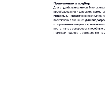
Применение и подбор
Для студий звукозаписи.
Многоканал
преобразования и широкими коммут
интервью.
Портативные рекордеры с
подключения внешних.
Для видеогра
и портативные модели с временным 
портативные рекордеры, способные р
Поможем подобрать рекордер с опти
ЗАДАТЬ ВОПРОС КОНСУЛЬТАНТУ
тел: +7 (495) 765-22-32
О нас
Сотрудничество
e-mail:
info@art-complex.ru
Гарантия
Политика
конфиденциальнос
Вакансии