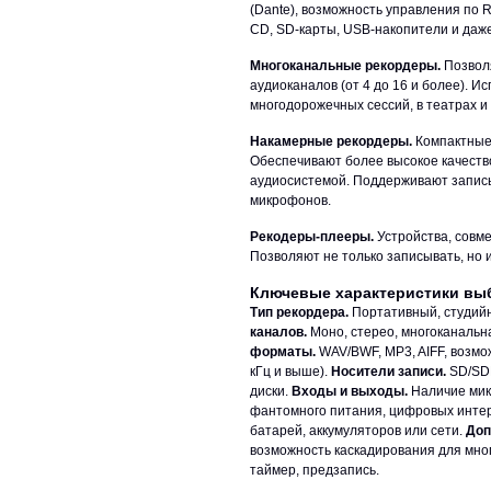
(Dante), возможность управления по 
CD, SD-карты, USB-накопители и даже
Многоканальные рекордеры.
Позвол
аудиоканалов (от 4 до 16 и более). 
многодорожечных сессий, в театрах и
Накамерные рекордеры.
Компактные 
Обеспечивают более высокое качеств
аудиосистемой. Поддерживают запись
микрофонов.
Рекодеры-плееры.
Устройства, совм
Позволяют не только записывать, но
Ключевые характеристики вы
Тип рекордера.
Портативный, студий
каналов.
Моно, стерео, многоканальна
форматы.
WAV/BWF, MP3, AIFF, возмо
кГц и выше).
Носители записи.
SD/SDH
диски.
Входы и выходы.
Наличие мик
фантомного питания, цифровых интер
батарей, аккумуляторов или сети.
Доп
возможность каскадирования для мног
таймер, предзапись.