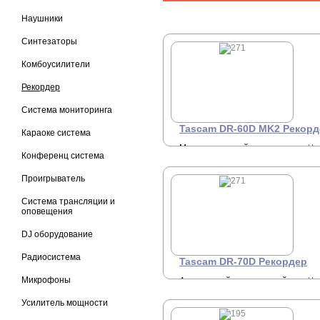
Наушники
Синтезаторы
Комбоусилители
Рекордер
Система мониторинга
Tascam DR-60D MK2 Рекорд
Караоке система
Многоканальный
Це
Конференц система
4
портативный аудио
рекордер, Broadcast Wav
(BWF)/MP3.
Проигрыватель
Система трансляции и
оповещения
DJ оборудование
Радиосистема
Tascam DR-70D Рекордер
Микрофоны
4 канальный портативный
Це
5
аудиорекордер для DSLR
камер , WAV/BWF
Усилитель мощности
44.1/48/96kHz, 16/24-bit,