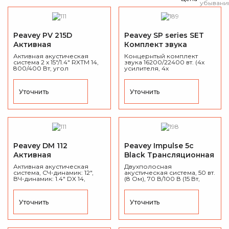
Peavey PV 215D
Peavey SP series SET
Активная
Комплект звука
акустическая система
Активная акустическая
Концернтый комплект
система 2 x 15"/1.4" RXTM 14,
звука 16200/22400 вт. (4х
800/400 Вт, угол
усилителя, 4х
раскрытия:
60° x 40°, SPL:
сабвуфера Peavey SP 218
127 дБ, 40 Гц - 21 кГц ( -10 дБ),
Sub, 4х сателлита Peavey SP
МДФ карпет, вес 35,9 кг.
4)
Уточнить
Уточнить
Peavey DM 112
Peavey Impulse 5c
Активная
Black Трансляционная
акустическая система
акустическая система
Активная акустическая
Двухполосная
система, СЧ-динамик: 12",
акустическая система, 50 вт.
ВЧ-динамик: 1.4" DX 14,
(8 Ом), 70 В/100 В (15 Вт,
пиковая мощность: 660
10Вт, 7.5Вт, 5Вт), IP44, 75 Гц -
Вт, 110° x 80°, 68 Гц - 19
20 кГц, настенное
кГц, DSP-
крепление в комплекте.
Уточнить
Уточнить
процессор, текстурный
полипропилен, вес 16,3 кг.