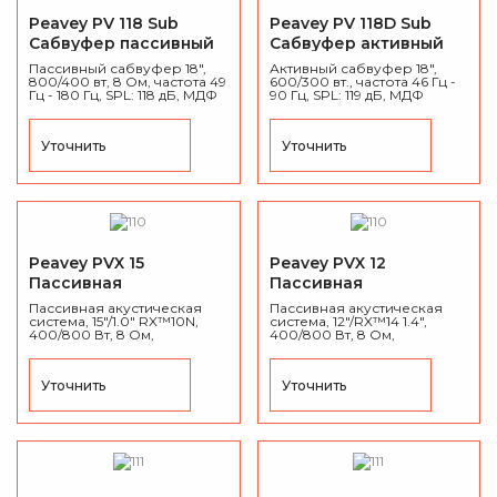
Peavey PV 118 Sub
Peavey PV 118D Sub
Сабвуфер пассивный
Сабвуфер активный
Пассивный сабвуфер 18",
Активный сабвуфер 18",
800/400 вт, 8 Ом, частота 49
600/300 вт., частота 46 Гц -
Гц - 180 Гц, SPL: 118 дБ, МДФ
90 Гц, SPL: 119 дБ, МДФ
карпет, вес 33.2 кг.
карпет, вес 34,5 кг.
Уточнить
Уточнить
Peavey PVX 15
Peavey PVX 12
Пассивная
Пассивная
акустическая система
акустическая система
Пассивная акустическая
Пассивная акустическая
система, 15"/1.0" RX™10N,
система, 12"/RX™14 1.4",
400/800 Вт, 8 Ом,
400/800 Вт, 8 Ом,
частотный диапазон 57 Гц -
частотный диапазон 60 Гц -
20 кГц, рупор 100° x
20 кГц, рупор 100° x 50°,
50°, ABS-пластик, вес 21.4 кг.
ABS-пластик, вес 16.8 кг.
Уточнить
Уточнить