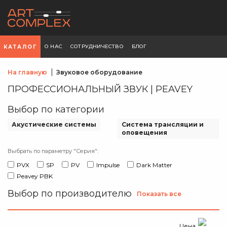
О НАС
СОТРУДНИЧЕСТВО
БЛОГ
КАТАЛОГ
На главную
Звуковое оборудование
ПРОФЕССИОНАЛЬНЫЙ ЗВУК | PEAVEY
Выбор по категории
Акустические системы
Система трансляции и
оповещения
Выбрать по параметру "Серия":
PVX
SP
PV
Impulse
Dark Matter
Peavey PBK
Выбор по производителю
Показать все
Цена