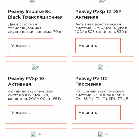
Peavey Impulse 8c
Peavey PVXp 12 DSP
Black Трансляционная
Активная
акустическая система
акустическая система
Двухполосная
Активная акустическая
трансляционная
система, 12"/1.4" RX 14, угол
акустическая система, 70 вт.
100° x 50°, мощность 830 вт
(8 Ом), 70 В/100 В (30 Вт,
(Пик), частота 60 Гц - 20 кГц ,
20Вт, 10Вт, 5Вт), IP44, 50 Гц -
SPL: 128 дБ, DSP
20 кГц, настенное
процессор, ABS-пластик,
Уточнить
Уточнить
крепление в комплекте.
вес 19,5 кг.
Peavey PVXp 10
Peavey PV 112
Активная
Пассивная
акустическая система
акустическая система
Активная акустическая
Пассивная акустическая
система 10"/1" RX 10N,
система 12", 800/400 вт., 8
мощность 200/400 вт., 65 Гц
Ом, 65 Гц - 17 кГц, SPL: 117 дБ,
- 20 кГц, Угол раскрытия:
угол 60˚ x 40˚, МДФ карпет,
100° x 60°, SPL: 122 дБ, ABS
вес 21.4 кг.
пластик, вес 12,7 кг.
Уточнить
Уточнить