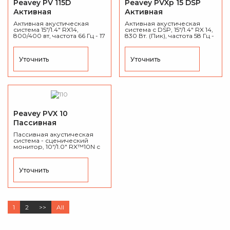
Peavey PV 115D
Peavey PVXp 15 DSP
Активная
Активная
акустическая система
акустическая система
Активная акустическая
Активная акустическая
система 15"/1.4" RX14,
система с DSP, 15"/1.4" RX 14,
800/400 вт, частота 66 Гц - 17
830 Вт. (Пик), частота 58 Гц -
кГц, SPL: 121 дБ, угол 60° x
20 кГц , угол 100° x 50°, SPL:
40°, МДФ карпет, вес 25,4
128 дБ, ABS пластик, вес 23,2
кг.
кг.
Уточнить
Уточнить
Peavey PVX 10
Пассивная
акустическая система
Пассивная акустическая
система - сценический
монитор, 10"/1.0" RX™10N с
титановой диафрагмой,
800/400 Вт, 8 Ом, 74 Гц - 18
кГц, SPL: 122 дБ макс, ABS-
Уточнить
пластик, вес 11,3 кг.
1
2
>>
All