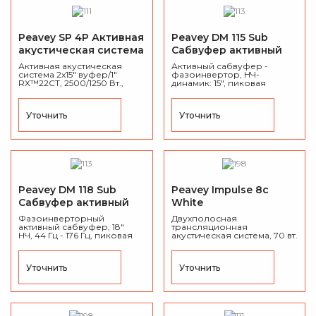
Peavey SP 4P Активная
Peavey DM 115 Sub
акустическая система
Сабвуфер активный
Активная акустическая
Активный сабвуфер -
система 2x15" вуфер/1"
фазоинвертор, НЧ-
RX™22CT, 2500/1250 Вт.,
динамик: 15", пиковая
DSP, SPL - 131 дБ, угол
мощность: 800 Вт, RMS: 470
раскрытия: 100° x 50°, 57 Гц -
Вт, SPL: 127 дБ (1м, пик), МДФ,
17 кГц, 50 Гц (нижняя
вес 32,3 кг.
Уточнить
Уточнить
граница при -10 дБ ),
фанера окрас, вес 42,3 кг.
Peavey DM 118 Sub
Peavey Impulse 8c
Сабвуфер активный
White
Трансляционная
Фазоинверторный
Двухполосная
активный сабвуфер, 18"
акустическая система
трансляционная
НЧ, 44 Гц - 176 Гц, пиковая
акустическая система, 70 вт.
мощность: 800 Вт, RMS:
470
(8 Ом), 70 В/100 В (30 Вт,
Вт, SPL: 125 дБ (1м, пик), МДФ,
20Вт, 10Вт, 5Вт), IP44, 50 Гц -
вес 44,1 кг.
20 кГц, настенное
Уточнить
Уточнить
крепление в комплекте.