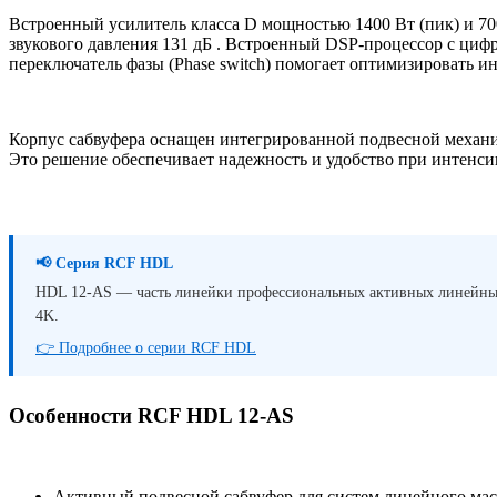
Встроенный усилитель класса D мощностью 1400 Вт (пик) и 70
звукового давления 131 дБ . Встроенный DSP-процессор с цифр
переключатель фазы (Phase switch) помогает оптимизировать 
Корпус сабвуфера оснащен интегрированной подвесной механик
Это решение обеспечивает надежность и удобство при интенси
📢 Серия RCF HDL
HDL 12-AS — часть линейки профессиональных активных линейных
4K.
👉 Подробнее о серии RCF HDL
Особенности RCF HDL 12-AS
Активный подвесной сабвуфер для систем линейного мас