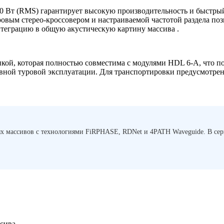
0 Вт (RMS) гарантирует высокую производительность и быстрый
овым стерео-кроссовером и настраиваемой частотой раздела позв
интеграцию в общую акустическую картину массива .
ой, которая полностью совместима с модулями HDL 6-A, что по
вной туровой эксплуатации. Для транспортировки предусмотрен
 массивов с технологиями FiRPHASE, RDNet и 4PATH Waveguide. В сер
сива.