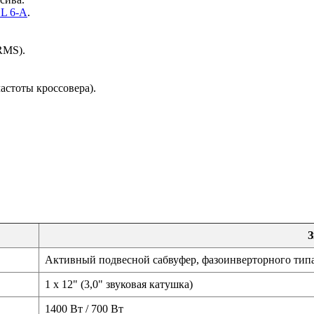
L 6-A
.
RMS).
астоты кроссовера).
З
Активный подвесной сабвуфер, фазоинверторного типа (
1 x 12" (3,0" звуковая катушка)
1400 Вт / 700 Вт