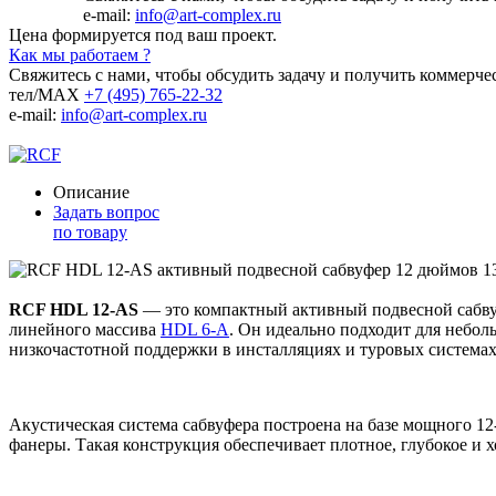
e-mail:
info@art-complex.ru
Цена формируется под ваш проект.
Как мы работаем ?
Свяжитесь с нами, чтобы обсудить задачу и получить коммерче
тел/MAX
+7 (495) 765-22-32
e-mail:
info@art-complex.ru
Описание
Задать вопрос
по товару
RCF HDL 12-AS
— это компактный активный подвесной сабвуф
линейного массива
HDL 6-A
. Он идеально подходит для небол
низкочастотной поддержки в инсталляциях и туровых системах
Акустическая система сабвуфера построена на базе мощного 1
фанеры. Такая конструкция обеспечивает плотное, глубокое и х