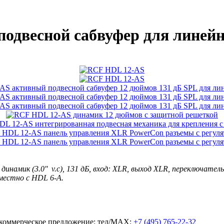
двесной сабвуфер для линейно
динамик (3.0'' v.c), 131 дБ, вход: XLR, выход XLR, переключате
вместно с HDL 6-A.
ь коммерческое предложение: тел/MAX:
+7 (495) 765-22-32