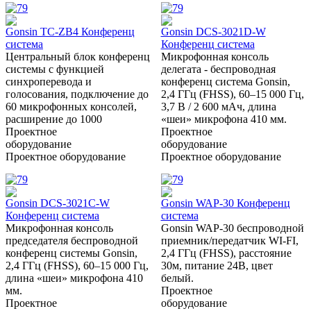
Gonsin TC-ZB4 Конференц
Gonsin DCS-3021D-W
система
Конференц система
Центральный блок конференц
Микрофонная консоль
системы с функцией
делегата - беспроводная
синхроперевода и
конференц система Gonsin,
голосования, подключение до
2,4 ГГц (FHSS), 60–15 000 Гц,
60 микрофонных консолей,
3,7 В / 2 600 мАч, длина
расширение до 1000
«шеи» микрофона 410 мм.
Проектное
Проектное
оборудование
оборудование
Проектное оборудование
Проектное оборудование
Gonsin DCS-3021C-W
Gonsin WAP-30 Конференц
Конференц система
система
Микрофонная консоль
Gonsin WAP-30 беспроводной
председателя беспроводной
приемник/передатчик WI-FI,
конференц системы Gonsin,
2,4 ГГц (FHSS), расстояние
2,4 ГГц (FHSS), 60–15 000 Гц,
30м, питание 24В, цвет
длина «шеи» микрофона 410
белый.
мм.
Проектное
Проектное
оборудование