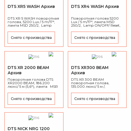
DTS XR5 WASH Архив
DTS XR4 WASH Архив
DTS XR 5 WASH поворотная
Поворотная голова 5200
голова, 5200 Lux / 5 m/17°,
Lux / 5 m/17°, лампа MSD
лампа MSD 250/2, Lamp
250/2, Lamp ON/OFF/ Reset,
ON/OFF/ Reset, CMY, вес 26
многошаговый zoom , вес
кг.
26 кг.
Снято с производства
Снято с производства
DTS XR 2000 BEAM
DTS XR300 BEAM
Архив
Архив
Поворотная голова DTS
DTS XR 300 BEAM
XR2000 BEAM, 186.200
поворотная голова,
люкс/ 5 м (5,6°), лампа MSR
135.000 люкс/ 5 м /,
Gold 700/2 Fstfit , CMY, ирис,
Фиксированный угол луча
фрост, строб, диммер,
(5,7°), магнитный балласт,
моторизованный фокус, 37
24 DMX канала, 31 кг.
Снято с производства
Снято с производства
кг.
DTS NICK NRG 1200