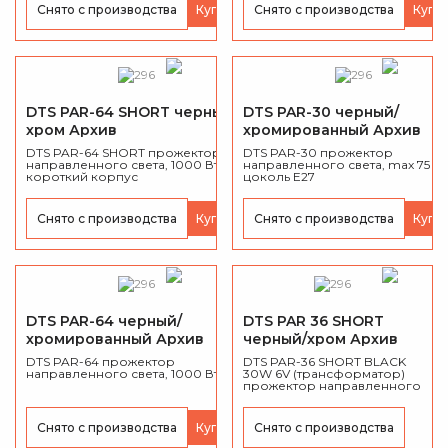
Снято с производства
Купить
Снято с производства
Купи
DTS PAR-64 SHORT черный/
DTS PAR-30 черный/
хром Архив
хромированный Архив
DTS PAR-64 SHORT прожектор
DTS PAR-30 прожектор
направленного света, 1000 Вт,
направленного света, max 75 Вт
короткий корпус
цоколь Е27
Снято с производства
Купить
Снято с производства
Купи
DTS PAR-64 черный/
DTS PAR 36 SHORT
хромированный Архив
черный/хром Архив
DTS PAR-64 прожектор
DTS PAR-36 SHORT BLACK
направленного света, 1000 Вт
30W 6V (трансформатор)
прожектор направленного
света, безлинзовая оптика,
30 Вт.
Снято с производства
Купить
Снято с производства