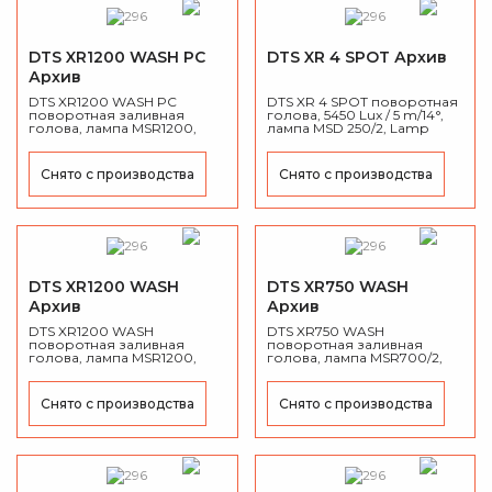
DTS XR1200 WASH PC
DTS XR 4 SPOT Архив
Архив
DTS XR1200 WASH PC
DTS XR 4 SPOT поворотная
поворотная заливная
голова, 5450 Lux / 5 m/14°,
голова, лампа MSR1200,
лампа MSD 250/2, Lamp
Световой поток 104,000
ON/OFF , 8 цветов + белый,
люкс на расстоянии 5 м (9°),
7 рото гобо, фокус,
Вес 38 кг
диммер, 3-x призма, DMX512
Снято с производства
Снято с производства
- до 17 каналов. 20 кг.
DTS XR1200 WASH
DTS XR750 WASH
Архив
Архив
DTS XR1200 WASH
DTS XR750 WASH
поворотная заливная
поворотная заливная
голова, лампа MSR1200,
голова, лампа MSR700/2,
Световой поток 55,000
Световой поток 34,000
люкс на расстоянии 5 м
люкс на расстоянии 5 м
(14°), Вес 38 кг
(14°), Вес 33 кг
Снято с производства
Снято с производства