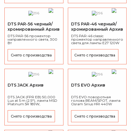
DTS PAR-56 черный/
DTS PAR-46 черный/
хромированный Архив
хромированный Архив
DTS PAR-56 прожектор
DTS PAR-46 classic
направленного света, 300
прожектор направленного
Вт
света для лампы E27 120W
220в
Снято с производства
Снято с производства
DTS JACK Архив
DTS EVO Архив
DTS JACK (FPR EB) 50,000
DTS EVO поворотная
Lux at 5 m (2.5°), лампа MSD
голова BEAM/SPOT, лампа
Platinum 5R 189W,
Osram Sirius HRI 440W
поворотная голова SPOT,
(24.000 Lumens), система
WASH, BEAM в одном
FPR.
приборе, вес 11.9 кг,
Снято с производства
Снято с производства
47*37*30 см