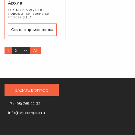
Архив
DTS NICK NRG 1200
поворотная заливная
голова (LED)
Снято с производства
1
2
>>
All
ЗАДАТЬ ВОПРОС
+7 (495) 765-22-32
info@art-complex.ru