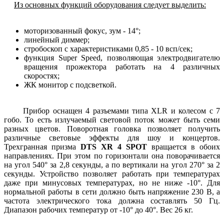
Из основных функций оборудования следует выделить:
моторизованный фокус, зум - 14°;
линейный диммер;
стробоскоп с характеристиками 0,85 - 10 всп/сек;
функция Super Speed, позволяющая электродвигателю
вращения прожектора работать на 4 различных
скоростях;
ЖК монитор с подсветкой.
Прибор оснащен 4 разъемами типа XLR и колесом с 7
гобо. То есть излучаемый световой поток может быть семи
разных цветов. Поворотная головка позволяет получить
различные световые эффекты для шоу и концертов.
Трехгранная призма
DTS XR 4 SPOT
вращается в обоих
направлениях. При этом по горизонтали она поворачивается
на угол 540° за 2,8 секунды, а по вертикали на угол 270° за 2
секунды. Устройство позволяет работать при температурах
даже при минусовых температурах, но не ниже -10°. Для
нормальной работы в сети должно быть напряжение 230 В, а
частота электрического тока должна составлять 50 Гц.
Диапазон рабочих температур от -10° до 40°. Вес 26 кг.