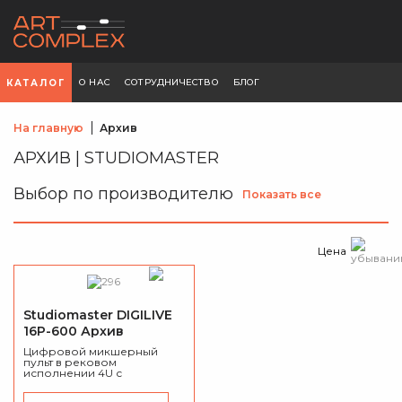
О НАС
СОТРУДНИЧЕСТВО
БЛОГ
КАТАЛОГ
На главную
Архив
АРХИВ | STUDIOMASTER
Выбор по производителю
Показать все
Цена
Studiomaster DIGILIVE
16P-600 Архив
Цифровой микшерный
пульт в рековом
исполнении 4U с
усилителем 4х150Вт на 4Ом.
Экран - разрешение