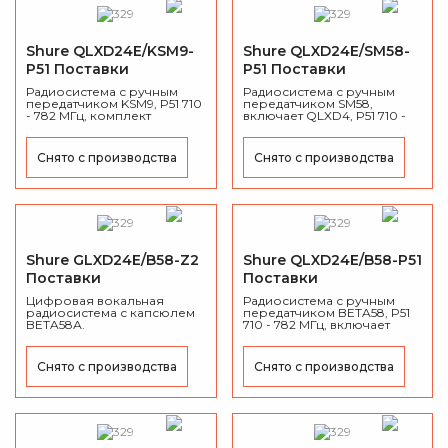
Shure QLXD24E/KSM9-
Shure QLXD24E/SM58-
P51 Поставки
P51 Поставки
приостановлены
приостановлены
Радиосистема с ручным
Радиосистема с ручным
передатчиком KSM9, P51 710
передатчиком SM58,
- 782 МГц, комплект
включает QLXD4, P51 710 -
включает QLXD4,
782 МГц, микрофонный
микрофонный зажим, блок
зажим, блок питания, 2
питания, 2 батарейки типа
батарейки типа АА, две
Снято с производства
Снято с производства
АА, две антенны 1/2 волны, 2
антенны 1/2 волны, 2 кабеля
кабеля BNC, сумка на
BNC, сумка на молнии, 2
молнии, 2 адаптера BNC,
адаптера BNC, комплект
комплект для монтажа в
для монтажа в стойке.
стойке.
Shure GLXD24E/B58-Z2
Shure QLXD24E/B58-P51
Поставки
Поставки
приостановлены
приостановлены
Цифровая вокальная
Радиосистема с ручным
радиосистема с капсюлем
передатчиком BETA58, P51
BETA58А.
710 - 782 МГц, включает
QLXD4, микрофонный
зажим, блок питания, 2
батарейки типа АА, две
Снято с производства
Снято с производства
антенны 1/2 волны, 2 кабеля
BNC, сумка на молнии, 2
адаптера BNC, комплект
для монтажа в стойке.