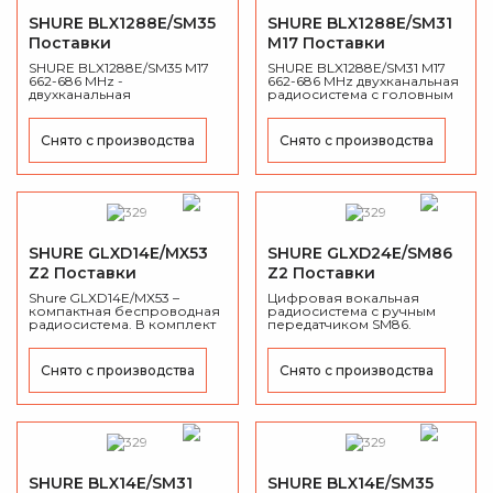
SHURE BLX1288E/SM35
SHURE BLX1288E/SM31
Поставки
M17 Поставки
приостановлены
приостановлены
SHURE BLX1288E/SM35 M17
SHURE BLX1288E/SM31 M17
662-686 MHz -
662-686 MHz двухканальная
двухканальная
радиосистема с головным
радиосистема с головным
микрофоном SM31FH и
микрофоном SM35 и
ручным микрофоном BLX2
ручным микрофоном
/ PG58.
Снято с производства
Снято с производства
SHURE BLX2/SM58.
SHURE GLXD14E/MX53
SHURE GLXD24E/SM86
Z2 Поставки
Z2 Поставки
приостановлены
приостановлены
Shure GLXD14E/MX53 –
Цифровая вокальная
компактная беспроводная
радиосистема с ручным
радиосистема. В комплект
передатчиком SM86.
входят ресивер GLXD4,
трансмиттер GLXD1 и
микрофон MX153.
Снято с производства
Снято с производства
SHURE BLX14E/SM31
SHURE BLX14E/SM35