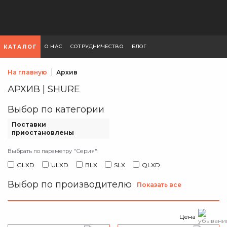
О НАС
СОТРУДНИЧЕСТВО
БЛОГ
КАТАЛОГ
На главную
Архив
АРХИВ | SHURE
Выбор по категории
Поставки
приостановлены
Выбрать по параметру "Серия":
GLXD
ULXD
BLX
SLX
QLXD
Выбор по производителю
Показать все
Цена