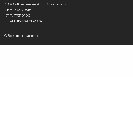
ООО «Компания Арт-Комплекс»
ИНН: 7731293161
КПП: 773101001
ОГРН: 1157746882974
© Все права защищены