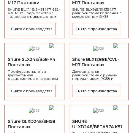
M17 Поставки
M17 Поставки
приостановлены
приостановлены
SHURE BLX14E/SM31 M17 662-
SHURE BLX14E/SM35 M17
686 MHz - радиосистема
радиосистема головная с
головная с микрофоном
микрофоном SM35.
SM31FH
Снято с производства
Снято с производства
Shure SLX24E/B58-P4
Shure BLX1288E/CVL-
Поставки
M17 Поставки
приостановлены
приостановлены
Профессиональная
Двухканальная
двухантенная
радиосистема с ручным
радиосистема с капсюлем
передатчиком PG58 и
B58, радиус действия 100 м,
петличным микрофоном
до 8 часов работы от
CVL-B/C.
батарей.
Снято с производства
Снято с производства
Shure GLXD24E/SM58
SHURE
Поставки
ULXD24E/BETA87A K51
приостановлены
Поставки