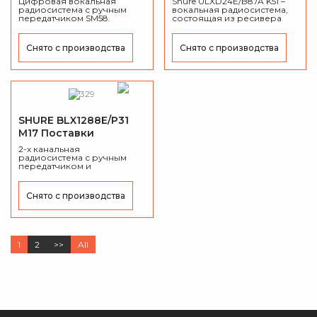
Цифровая вокальная
Shure ULXD24E/B87A K51 –
радиосистема с ручным
приостановлены
вокальная радиосистема,
передатчиком SM58.
состоящая из ресивера
ULXD4E и трансмиттера
ULXD2 с капсюлем Beta 87A.
Снято с производства
Снято с производства
SHURE BLX1288E/P31
M17 Поставки
приостановлены
2-х канальная
радиосистема с ручным
передатчиком и
гарнитурой.
Снято с производства
1
2
>>
All