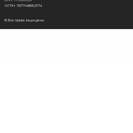
ОГРН: 1157746882974
© Все права защищены