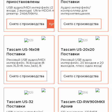
приостановлены
Поставки
приостановлены
USB аудио/MIDI интерфейс (2
Аудио интерфейс/
входа, 2 выхода) Ultra-HDDA mic-
контроллер для
preamp 24bit/96kHz.
интернетвещания.
Снято с производства
Купить
Снято с производства
Tascam US-16x08
Tascam US-20x20
Поставки
Поставки
приостановлены
приостановлены
Рэковый USB аудио/MIDI
Рэковый USB аудио
интерфейс, 16 входов (8
интерфейс, 20 входов и 20
мик.XLR+8 лин.Jack), 8
выходов, плюс один вход/
выходов Jack, MIDI IN / MIDI
выход USB для
OUT.
подключения к
компьютеру (PC или Mac),
Снято с производства
Снято с производства
MIDI IN / MIDI OUT, Ultra-
HDDA mic-preamp
24bit/96kHz.
Tascam US-32
Tascam CD-RW900MKII
Поставки
Архив
приостановлены
USB аудио интерфейс/
CD-рекордер, CD/MP3