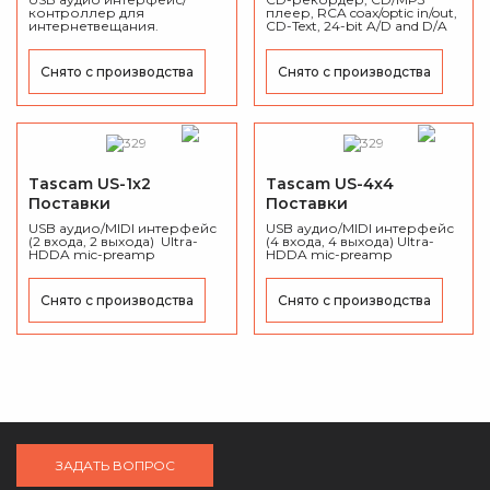
контроллер для
плеер, RCA coax/optic in/out,
интернетвещания.
CD-Text, 24-bit A/D and D/A
converters, pitch 16%, 2U, 4.3
kg., пульт ДУ.
Снято с производства
Снято с производства
Tascam US-1x2
Tascam US-4x4
Поставки
Поставки
приостановлены
приостановлены
USB аудио/MIDI интерфейс
USB аудио/MIDI интерфейс
(2 входа, 2 выхода) Ultra-
(4 входа, 4 выхода) Ultra-
HDDA mic-preamp
HDDA mic-preamp
24bit/96kHz.
24bit/96kHz.
Снято с производства
Снято с производства
ЗАДАТЬ ВОПРОС