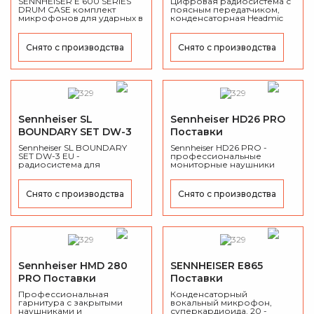
SENNHEISER E 600 SERIES
Цифровая радиосистема с
DRUM CASE комплект
приостановлены
поясным передатчиком,
микрофонов для ударных в
конденсаторная Headmic
кейсе. В комплект входят: e
гарнитура, 3.5 мм Jack с
602-II, 4 x e 604, 2 x e 614.
резьбой, диапазон 1.9 ГГц,
24 бит/48 кГц, 256 bit AES
Снято с производства
Снято с производства
шифрование, Li-ion
батарея BA 30, USB
зарядка, в комплекте кейс.
Sennheiser SL
Sennheiser HD26 PRO
BOUNDARY SET DW-3
Поставки
EU Поставки
приостановлены
Sennheiser SL BOUNDARY
Sennheiser HD26 PRO -
приостановлены
SET DW-3 EU -
профессиональные
радиосистема для
мониторные наушники
конференций с
закрытого типа
настольным микрофоном.
Снято с производства
Снято с производства
Sennheiser HMD 280
SENNHEISER E865
PRO Поставки
Поставки
приостановлены
приостановлены
Профессиональная
Конденсаторный
гарнитура с закрытыми
вокальный микрофон,
наушниками и
суперкардиоида, 20 -