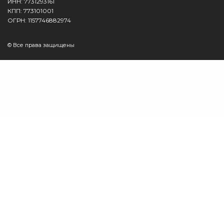
ИНН: 7731293161
КПП: 773101001
ОГРН: 1157746882974
© Все права защищены