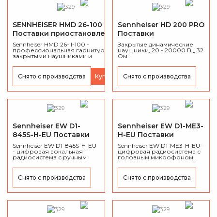
SENNHEISER HMD 26-100
Sennheiser HD 200 PRO
Поставки приостановлены
Поставки
приостановлены
Sennheiser HMD 26-II-100 -
Закрытые динамические
профессиональная гарнитура с
наушники, 20 - 20000 Гц, 32
закрытыми наушниками и
Ом.
динамическим микрофоном
Снято с производства
Купить
Снято с производства
Sennheiser EW D1-
Sennheiser EW D1-ME3-
845S-H-EU Поставки
H-EU Поставки
приостановлены
приостановлены
Sennheiser EW D1-845S-H-EU
Sennheiser EW D1-ME3-H-EU -
- цифровая вокальная
цифровая радиосистема с
радиосистема с ручным
головным микрофоном.
передатчиком.
Снято с производства
Снято с производства