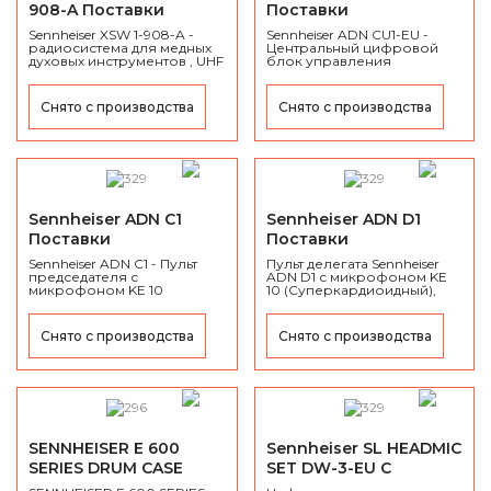
908-A Поставки
Поставки
приостановлены
приостановлены
Sennheiser XSW 1-908-A -
Sennheiser ADN CU1-EU -
радиосистема для медных
Центральный цифровой
духовых инструментов , UHF
блок управления
(548-572 МГц).
конференц системой
Снято с производства
Снято с производства
Sennheiser ADN C1
Sennheiser ADN D1
Поставки
Поставки
приостановлены
приостановлены
Sennheiser ADN C1 - Пульт
Пульт делегата Sennheiser
председателя с
ADN D1 с микрофоном KE
микрофоном KE 10
10 (Суперкардиоидный),
суперкардиоида Gooseneck
держатель Gooseneck
Снято с производства
Снято с производства
SENNHEISER E 600
Sennheiser SL HEADMIC
SERIES DRUM CASE
SET DW-3-EU C
Архив
Поставки