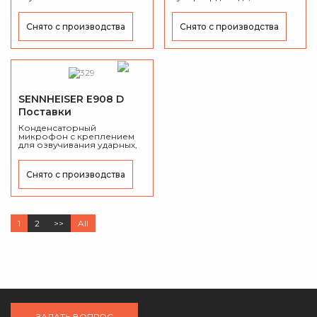
динамическим
20000 Гц, 350 Ом.
микрофоном.
Снято с производства
Снято с производства
SENNHEISER E908 D
Поставки
приостановлены
Конденсаторный
микрофон с креплением
для озвучивания ударных,
40 – 20000 Гц.
Снято с производства
1
2
>>
All
ЗАДАТЬ ВОПРОС