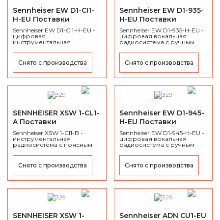
Sennheiser EW D1-CI1-
Sennheiser EW D1-935-
H-EU Поставки
H-EU Поставки
приостановлены
приостановлены
Sennheiser EW D1-CI1-H-EU -
Sennheiser EW D1-935-H-EU -
цифровая
цифровая вокальная
инструментальная
радиосистема с ручным
радиосистема.
передатчиком.
Снято с производства
Снято с производства
SENNHEISER XSW 1-CL1-
Sennheiser EW D1-945-
A Поставки
H-EU Поставки
приостановлены
приостановлены
Sennheiser XSW 1-CI1-B -
Sennheiser EW D1-945-H-EU -
инструментальная
цифровая вокальная
радиосистема с поясным
радиосистема с ручным
передатчиком.
передатчиком.
Снято с производства
Снято с производства
SENNHEISER XSW 1-
Sennheiser ADN CU1-EU