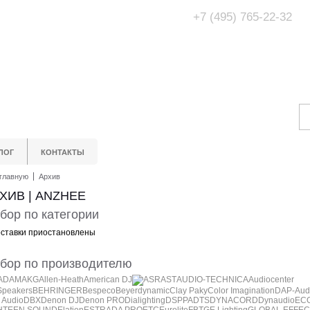
+7 (495) 765-22-32
Адрес Офис/Шоур
МО, г. Одинцово,
ЛОГ
КОНТАКТЫ
главную
Архив
ХИВ | ANZHEE
бор по категории
ставки приостановлены
бор по производителю
ADAM
AKG
Allen-Heath
American DJ
ASR
AST
AUDIO-TECHNICA
Audiocenter
Speakers
BEHRINGER
Bespeco
Beyerdynamic
Clay Paky
Color Imagination
DAP-Aud
 Audio
DBX
Denon DJ
Denon PRO
Dialighting
DSPPA
DTS
DYNACORD
Dynaudio
EC