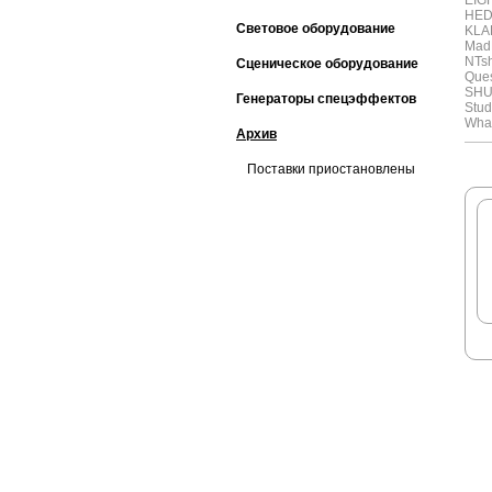
EIG
HE
Световое оборудование
KLA
Mad
NTs
Сценическое оборудование
Ques
SH
Генераторы спецэффектов
Stud
Whar
Архив
Поставки приостановлены
ЗАДАТЬ ВОПРОС КОНСУЛЬТ