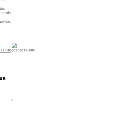
TS
dio
ruments
C
howtec
ва