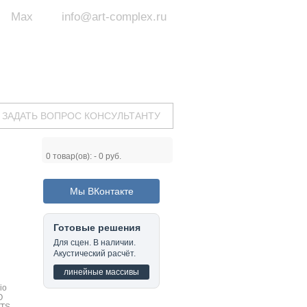
Max
info@art-complex.ru
ум:
 ул. Южная, д.8А, БЦ, офис №326
с 9 до 19 ч.
(Пн-Пт)
ЗАДАТЬ ВОПРОС КОНСУЛЬТАНТУ
0
товар(ов): -
0 руб.
Мы ВКонтакте
Готовые решения
Для сцен. В наличии.
Акустический расчёт.
линейные массивы
io
O