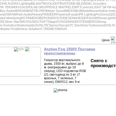
HTEEN SOUND
Elation
ESTRADA PRO
ETC
Eurolite
FBT
GE Lighting
GLOBAL EFFEC
DD
HK AUDIO
I-Lighting
IMLIGHT
INVOLIGHT
INVOTONE
JBL
KIND
KL Acoustics
RK TEKNIK
KV2AUDIO
LAB.GRUPPEN
LE MAITRE
LEWITT
Lexicon
LIGHT SKY
M-Au
Boy-Audio
MARANI
MARTIN PRO
Meyer Sound
MIDAS
MLB
Mode
Moose
Native Inst
how
OSRAM
Park Audio
Peavey
PIONEER
Powersoft audio
PR Lighting
PreSonus
QS
ted Monitoring
RCF
RME
ROBE
RODE
ROXTONE
SENNHEISER
SHOW
ShowLight
S
URE
Silver Star
SMV
SOUNDCRAFT
Stage4
STAGEMAKER
STEINBERG
Strong
io Evolution
Studiomaster
SUNLITE
Tannoy
Tascam
TC Electronic
Turbosound
VOLTA
fedale Pro
Wireless Solution
X-TREME
YAMAHA
Цена
Anzhee Fog 1500V Поставки
приостановлены
Гнератор вертикального
Снято с
дыма, 1500 вт, выброс до 8
производст
м. (непрерывно до 18
секунд), LED подсветка RGB
(21 светодиод по 3 вт. (7
красных, 7 зеленых, 7
синих), DMX512, вес 9 кг.
АНТУ