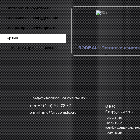
Световое оборудование
Сценическое оборудование
Генераторы спецэффектов
Архив
RODE AI-1 Поставки приос
Поставки приостановлены
Одноканальный USB
С
аудиоинтерфейс с комбо
п
XLR/инструмент. входом.
Высококачественный
усилитель для наушников и
балансный TRS Jack выход
ЗАДАТЬ ВОПРОС КОНСУЛЬТАНТУ
тел: +7 (495) 765-22-32
О нас
Сотрудничество
e-mail:
info@art-complex.ru
Гарантия
Политика
конфиденциальнос
Вакансии