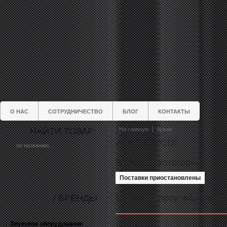
О НАС
СОТРУДНИЧЕСТВО
БЛОГ
КОНТАКТЫ
НАЙТИ ТОВАР:
На главную
Архив
АРХИВ | RODE
Выбор по категории
Поставки приостановлены
Выбор по производителю
/ БРЕНДЫ
Звуковое оборудование