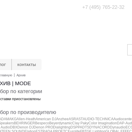
+7 (495) 765-22-32
Адрес Офис/Шоур
МО, г. Одинцово,
ЛОГ
КОНТАКТЫ
главную
Архив
ХИВ | MODE
бор по категории
ставки приостановлены
бор по производителю
ADAM
AKG
Allen-Heath
American DJ
Anzhee
ASR
AST
AUDIO-TECHNICA
Audiocente
Speakers
BEHRINGER
Bespeco
Beyerdynamic
Clay Paky
Color Imagination
DAP-Aud
 Audio
DBX
Denon DJ
Denon PRO
Dialighting
DSPPA
DTS
DYNACORD
Dynaudio
EC
HTEEN SOUND
Elation
ESTRADA PRO
ETC
Eurolite
FBT
GE Lighting
GLOBAL EFFEC