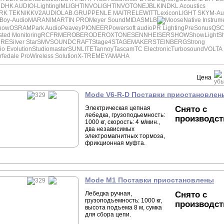
DD
HK AUDIO
I-Lighting
IMLIGHT
INVOLIGHT
INVOTONE
JBL
KIND
KL Acoustics
RK TEKNIK
KV2AUDIO
LAB.GRUPPEN
LE MAITRE
LEWITT
Lexicon
LIGHT SKY
M-Au
Boy-Audio
MARANI
MARTIN PRO
Meyer Sound
MIDAS
MLB
Moose
Native Instrum
how
OSRAM
Park Audio
Peavey
PIONEER
Powersoft audio
PR Lighting
PreSonus
QS
ted Monitoring
RCF
RME
ROBE
RODE
ROXTONE
SENNHEISER
SHOW
ShowLight
S
URE
Silver Star
SMV
SOUNDCRAFT
Stage4
STAGEMAKER
STEINBERG
Strong
io Evolution
Studiomaster
SUNLITE
Tannoy
Tascam
TC Electronic
Turbosound
VOLTA
fedale Pro
Wireless Solution
X-TREME
YAMAHA
Цена
Mode V6-R-D Поставки приостановлен
Электрическая цепная
Снято с
лебедка, грузоподьемность:
производст
1000 кг, скорость: 4 м/мин.,
два независимых
электромагнитных тормоза,
фрикционная муфта.
Mode M1 Поставки приостановлены
Лебедка ручная,
Снято с
грузоподъемность: 1000 кг,
производст
высота подъема 8 м, сумка
для сбора цепи.