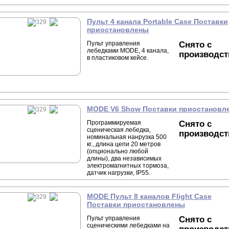
Пульт 4 канала Portable Case Поставки
приостановлены
Пульт управления
Снято с
лебедками MODE, 4 канала,
производст
в пластиковом кейсе.
MODE V6 Show Поставки приостановл
Программируемая
Снято с
сценическая лебедка,
производст
номинальная нанрузка 500
кг., длина цепи 20 метров
(опционально любой
длины), два независимых
электромагнитных тормоза,
датчик нагрузки, IP55.
MODE Пульт 8 каналов Flight Case
Поставки приостановлены
Пульт управления
Снято с
сценическими лебедками на