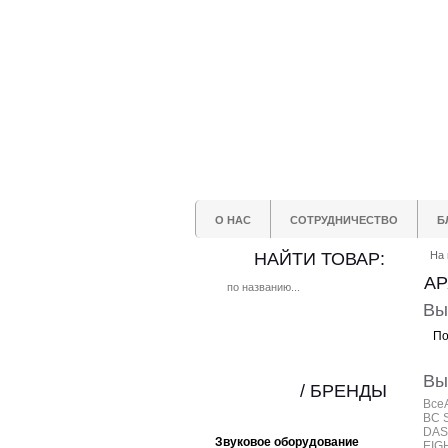
О НАС
СОТРУДНИЧЕСТВО
Б
НАЙТИ ТОВАР:
На 
АР
Вы
По
Вы
/ БРЕНДЫ
Все
BC 
DAS
Звуковое оборудование
EIG