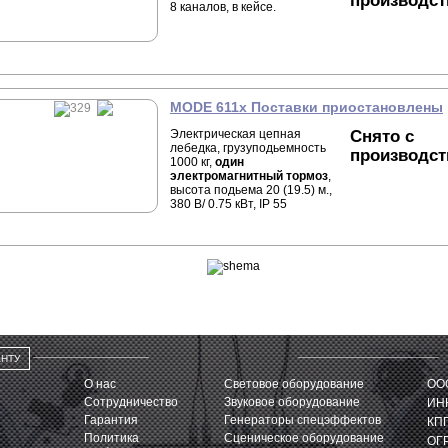
производст
8 каналов, в кейсе.
MODE 611x Поставки приостановлены
Электрическая цепная
Снято с
лебедка, грузуподьемность
производст
1000 кг,
один
электромагнитный тормоз
,
высота подьема 20 (19.5) м.,
380 В/ 0.75 кВт, IP 55
АНТУ
О нас
Световое оборудование
ООО
Сотрудничество
Звуковое оборудование
ИНН
Гарантия
Генераторы спецэффектов
КПП
Политика
Сценическое оборудование
ОГР