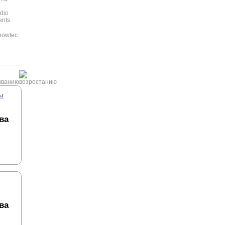
dio
ents
C
howtec
ы
ва
ва