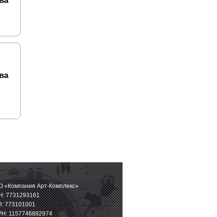
ва
ва
 «Компания Арт-Комплекс»
: 7731293161
: 773101001
Н: 1157746882974