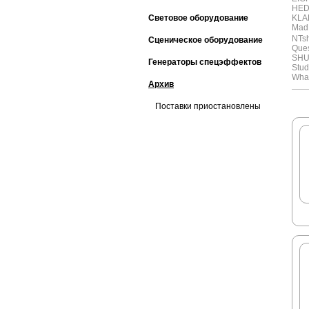
HE
Световое оборудование
KLA
Mad
NTs
Сценическое оборудование
Ques
SH
Генераторы спецэффектов
Stud
Whar
Архив
Поставки приостановлены