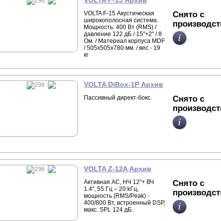
VOLTA F-15 Архив
VOLTA F-15 Акустическая
Снято с
широкополосная система.
производст
Мощность: 400 Вт (RMS) /
давление 122 дБ / 15"+2" / 8
Ом. / Материал корпуса MDF
/ 505х505х780 мм. / вес - 19
кг
VOLTA DiBox-1P Архив
Пассивный директ-бокс.
Снято с
производст
VOLTA Z-12A Архив
Активная АС, НЧ 12"+ ВЧ
Снято с
1.4", 55 Гц – 20 kГц,
производст
мощность (RMS/Peak) -
400/800 Вт, встроенный DSP,
макс. SPL 124 дБ.