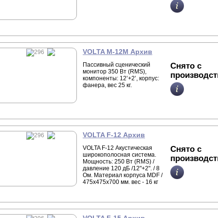
VOLTA M-12M Архив
Пассивный сценический
Снято с
монитор 350 Вт (RMS),
производст
компоненты: 12‛+2‛, корпус:
фанера, вес 25 кг.
VOLTA F-12 Архив
VOLTA F-12 Акустическая
Снято с
широкополосная система.
производст
Мощность: 250 Вт (RMS) /
давление 120 дБ /12"+2". / 8
Ом. Материал корпуса MDF /
475х475х700 мм. вес - 16 кг