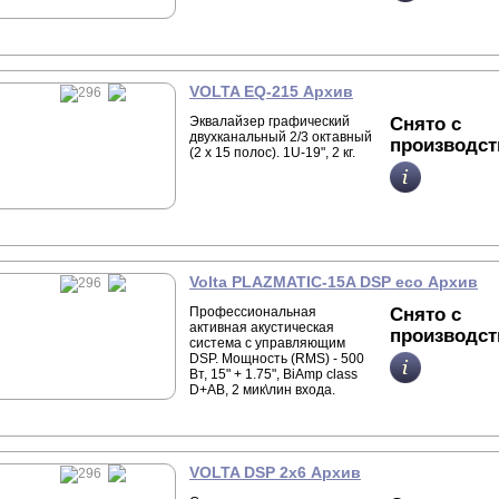
VOLTA EQ-215 Архив
Эквалайзер графический
Снято с
двухканальный 2/3 октавный
производст
(2 х 15 полос). 1U-19", 2 кг.
Volta PLAZMATIC-15A DSP eco Архив
Профессиональная
Снято с
активная акустическая
производст
система с управляющим
DSP. Мощность (RMS) - 500
Вт, 15" + 1.75", BiAmp class
D+AB, 2 мик\лин входа.
VOLTA DSP 2x6 Архив