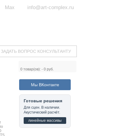
Max
info@art-complex.ru
ум:
 ул. Южная, д.8А, БЦ, офис №326
с 9 до 19 ч.
(Пн-Пт)
ЗАДАТЬ ВОПРОС КОНСУЛЬТАНТУ
0
товар(ов): -
0 руб.
Мы ВКонтакте
Готовые решения
Для сцен. В наличии.
Акустический расчёт.
линейные массивы
r
io
O
TS