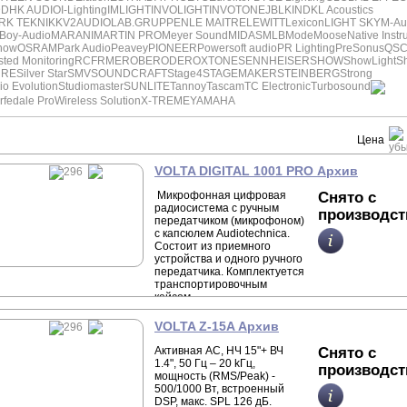
DD
HK AUDIO
I-Lighting
IMLIGHT
INVOLIGHT
INVOTONE
JBL
KIND
KL Acoustics
RK TEKNIK
KV2AUDIO
LAB.GRUPPEN
LE MAITRE
LEWITT
Lexicon
LIGHT SKY
M-Au
Boy-Audio
MARANI
MARTIN PRO
Meyer Sound
MIDAS
MLB
Mode
Moose
Native Inst
how
OSRAM
Park Audio
Peavey
PIONEER
Powersoft audio
PR Lighting
PreSonus
QS
ted Monitoring
RCF
RME
ROBE
RODE
ROXTONE
SENNHEISER
SHOW
ShowLight
S
URE
Silver Star
SMV
SOUNDCRAFT
Stage4
STAGEMAKER
STEINBERG
Strong
io Evolution
Studiomaster
SUNLITE
Tannoy
Tascam
TC Electronic
Turbosound
fedale Pro
Wireless Solution
X-TREME
YAMAHA
Цена
VOLTA DIGITAL 1001 PRO Архив
Микрофонная цифровая
Снято с
радиосистема с ручным
производст
передатчиком (микрофоном)
с капсюлем Audiotechnica.
Состоит из приемного
устройства и одного ручного
передатчика. Комплектуется
транспортировочным
кейсом.
VOLTA Z-15A Архив
Активная АС, НЧ 15"+ ВЧ
Снято с
1.4", 50 Гц – 20 kГц,
производст
мощность (RMS/Peak) -
500/1000 Вт, встроенный
DSP, макс. SPL 126 дБ.