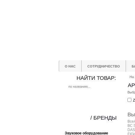
О НАС
СОТРУДНИЧЕСТВО
Б
НАЙТИ ТОВАР:
На 
АР
Выбр
Z
Вы
/ БРЕНДЫ
Все
BC 
DAS
Звуковое оборудование
EIG