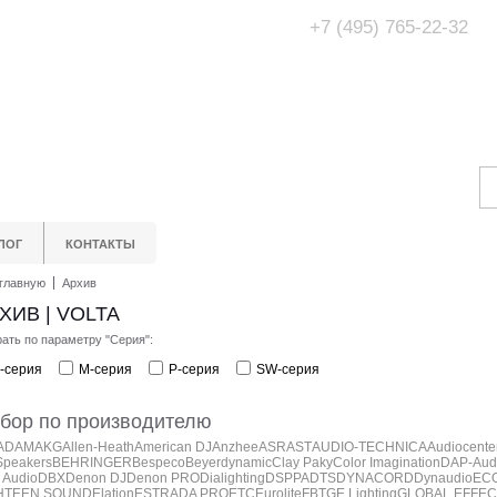
+7 (495) 765-22-32
Адрес Офис/Шоур
МО, г. Одинцово,
ЛОГ
КОНТАКТЫ
главную
Архив
ХИВ | VOLTA
ать по параметру "Серия":
-серия
M-серия
P-серия
SW-серия
бор по производителю
ADAM
AKG
Allen-Heath
American DJ
Anzhee
ASR
AST
AUDIO-TECHNICA
Audiocente
Speakers
BEHRINGER
Bespeco
Beyerdynamic
Clay Paky
Color Imagination
DAP-Aud
 Audio
DBX
Denon DJ
Denon PRO
Dialighting
DSPPA
DTS
DYNACORD
Dynaudio
EC
HTEEN SOUND
Elation
ESTRADA PRO
ETC
Eurolite
FBT
GE Lighting
GLOBAL EFFEC