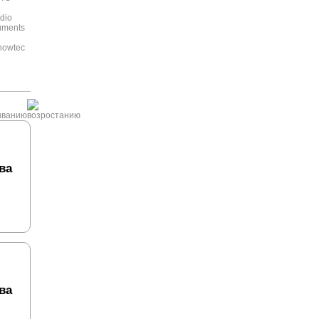
dio
ruments
C
howtec
ва
ва