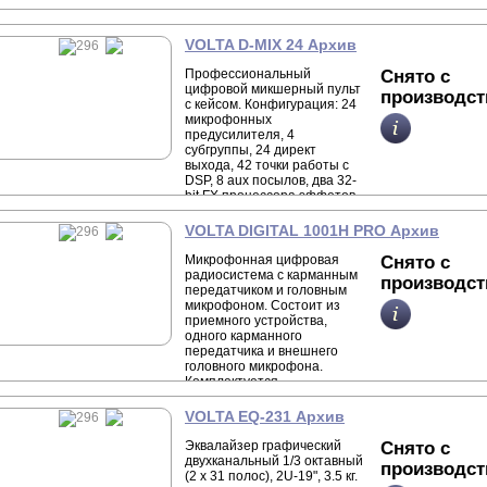
VOLTA D-MIX 24 Архив
Профессиональный
Снято с
цифровой микшерный пульт
производст
с кейсом. Конфигурация: 24
микрофонных
предусилителя, 4
субгруппы, 24 директ
выхода, 42 точки работы с
DSP, 8 aux посылов, два 32-
bit FX процессора эффетов,
42 цифровых гейта, 42
компрессора, 42
VOLTA DIGITAL 1001H PRO Архив
параметрических
эквалайзера, задержки на
Микрофонная цифровая
Снято с
всех каналах. Опционально
радиосистема с карманным
производст
поставляется модуль
передатчиком и головным
многоканальной записи.
микрофоном. Состоит из
приемного устройства,
одного карманного
передатчика и внешнего
головного микрофона.
Комплектуется
транспортировочным
кейсом.
VOLTA EQ-231 Архив
Эквалайзер графический
Снято с
двухканальный 1/3 октавный
производст
(2 х 31 полос), 2U-19", 3.5 кг.