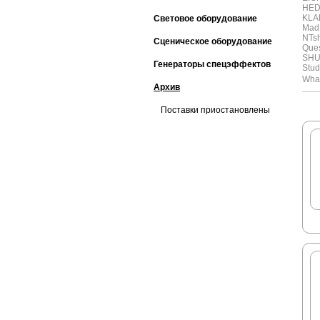
HE
KLA
Световое оборудование
Mad
NTs
Сценическое оборудование
Ques
SH
Генераторы спецэффектов
Stud
Whar
Архив
Поставки приостановлены