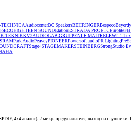
-TECHNICA
Audiocenter
BC Speakers
BEHRINGER
Bespeco
Beyerd
io
ECO
EIGHTEEN SOUND
Elation
ESTRADA PRO
ETC
Eurolite
FB
K TEKNIK
KV2AUDIO
LAB.GRUPPEN
LE MAITRE
LEWITT
Lex
SRAM
Park Audio
Peavey
PIONEER
Powersoft audio
PR Lighting
PreS
OUNDCRAFT
Stage4
STAGEMAKER
STEINBERG
Strong
Studio Ev
MAHA
DIF, 4x4 аналог). 2 микр. предусилителя, выход на наушники.