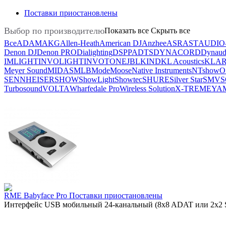
Поставки приостановлены
Выбор по производителю
Показать все
Скрыть все
Все
ADAM
AKG
Allen-Heath
American DJ
Anzhee
ASR
AST
AUDIO
Denon DJ
Denon PRO
Dialighting
DSPPA
DTS
DYNACORD
Dynaud
IMLIGHT
INVOLIGHT
INVOTONE
JBL
KIND
KL Acoustics
KLAR
Meyer Sound
MIDAS
MLB
Mode
Moose
Native Instruments
NTshow
O
SENNHEISER
SHOW
ShowLight
Showtec
SHURE
Silver Star
SMV
S
Turbosound
VOLTA
Wharfedale Pro
Wireless Solution
X-TREME
YA
RME Babyface Pro Поставки приостановлены
Интерфейс USB мобильный 24-канальный (8x8 ADAT или 2x2 SP