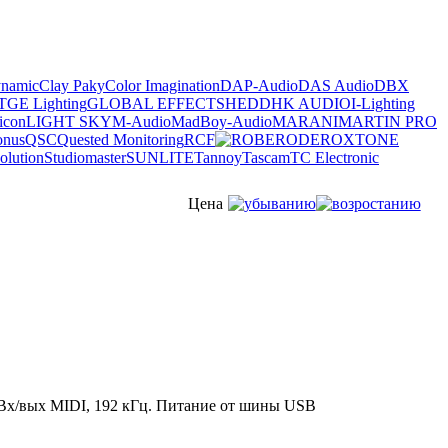
ynamic
Clay Paky
Color Imagination
DAP-Audio
DAS Audio
DBX
T
GE Lighting
GLOBAL EFFECTS
HEDD
HK AUDIO
I-Lighting
icon
LIGHT SKY
M-Audio
MadBoy-Audio
MARANI
MARTIN PRO
onus
QSC
Quested Monitoring
RCF
ROBE
RODE
ROXTONE
olution
Studiomaster
SUNLITE
Tannoy
Tascam
TC Electronic
Цена
 Вх/вых MIDI, 192 кГц. Питание от шины USB