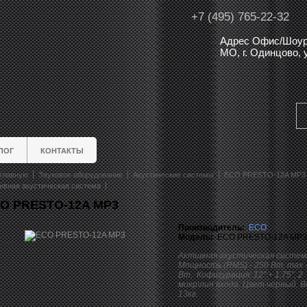
+7 (495) 765-22-32
Адрес Офис/Шоур
МО, г. Одинцово,
ЛОГ
КОНТАКТЫ
главную
Звуковое оборудование
Акустические системы
ECO PRESTO-12A MP3
ивная акустическая система
O PRESTO-12A MP3
Производитель:
ECO
Модель:
ECO PRESTO-12A MP3
Активная акустическая систем
Мощность (RMS) - 250 Вт, max -
Вт. Кофигурация: 12" + 1.75", 2
микр\лин входа. Цвет чёрный, В
13кг.