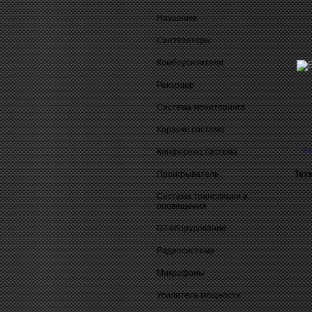
Наушники
Синтезаторы
Комбоусилители
Рекордер
Система мониторинга
Караоке система
О
Конференц система
Проигрыватель
Тех
Система трансляции и
оповещения
DJ оборудование
Радиосистема
Микрофоны
Усилитель мощности