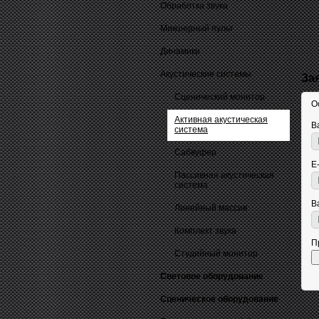
Обработка звука
Микшерный пульт
Динамики
Акустические системы
За
Сценический монитор
О
Активная акустическая
В
система
Сабвуфер
E
Пассивная акустическая
система
В
Линейный массив
Комплект звука
П
Студийный монитор
Световое оборудование
Сценическое оборудование