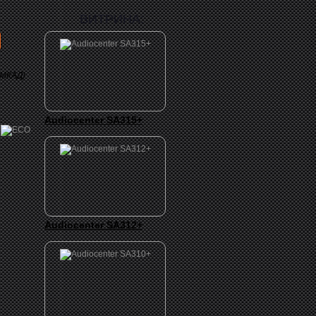
ВИТРИНА:
 МКАД)
Audiocenter SA315+
Audiocenter SA312+