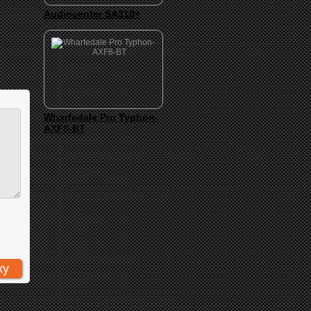
Audiocenter SA310+
Wharfedale Pro Typhon-
AXF8-BT