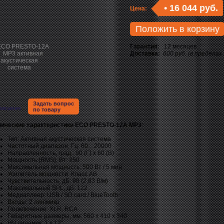
•
16 044 руб.
Цена:
Положить в корзину
Гарантия:
12 месяцев
Доставка:
600 руб. (в пределах
Задать вопрос
писание
по товару
нические характеристики ECO PRESTO-12A MP3
:
Тип: Активная акустическая система
Частотный диапазон, Гц: 60…20000
Направленность, град.: 90 (Г) х 60 (В)
Мощность (RMS), Вт: 250
Максимальная мощность: 500 Вт / 5 мин
Усилитель мощности: Класс АВ
Чувствительность, дБ: 98 (2,83 В/м)
Максимальный SPL, дБ: 122
Медиаплеер: USB / SD card / BlueTooth
Входы: 2 лин\микр
Подключение: XLR, RCA
Габаритные размеры, мм: 560 x 410 x 340
НЧ динамик: 1 x 12"