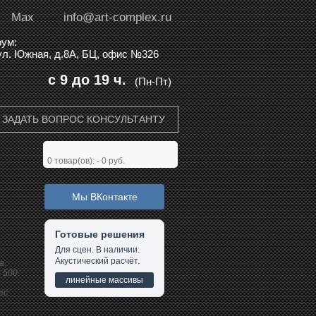
Max
info@art-complex.ru
ум:
 ул. Южная, д.8А, БЦ, офис №326
с 9 до 19 ч.
(Пн-Пт)
ЗАДАТЬ ВОПРОС КОНСУЛЬТАНТУ
0
товар(ов): -
0 руб.
Мы ВКонтакте
Готовые решения
Для сцен. В наличии.
Акустический расчёт.
а.
 500
линейные массивы
ес: