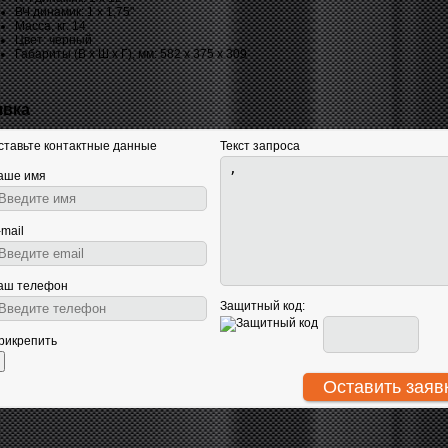
ВЧ динамик: 1 x 1,75"
Масса, кг: 14
Цвет: черный
Габариты (В х Ш х Г), мм: 582 х 375 х 309
явка
ставьте контактные данные
Текст запроса
аше имя
-mail
аш телефон
Защитный код:
рикрепить