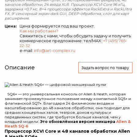
каналов обработки, 24 входа XLR. Процессор XCVI Core 96 кГц,
задержка <0.7 мс. 8+4 процессора эффектов RackExtra и RackUltra
FX. 9" сенсорный экран dark GUI, DEEP-обработка, слот для карт
расширения.
Цена формируется под ваш проект.
Цена:
Как мы работаем?
Свяжитесь с нами, чтобы обсудить задачу и получить
коммерческое предложение: тел/MAX:
+7 (495) 765-
22-32
e-mail:
info@art-complex.ru
Описание
Задать вопрос
по товару
SQ6+ — это универсальная консоль от Allen & Heath, которая
занимает промежуточное положение между компактной SQ5+ и
флагманской SQ7+. Благодаря 24 физическим входам и
масштабированию до 48 каналов обработки, она подходит для
средних концертных залов, театров, домов культуры и
передвижных систем, где требуется больше каналов, чем у
младшей модели.
Это обновлённая версия микшера
Allen &
Heath SQ-6
Процессор XCVI Core и 48 каналов обработки Allen
& Heath SQ6+