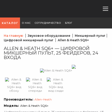
О НАС
СОТРУДНИЧЕСТВО
БЛОГ
КАТАЛОГ
На главную
Звуковое оборудование
Микшерный пульт
Цифровой микшерный пульт
Allen & Heath SQ6+
ALLEN & HEATH SQ6+ — ЦИФРОВОЙ
МИКШЕРНЫЙ ПУЛЬТ, 25 ФЕЙДЕРОВ, 24
ВХОДА
Производитель:
Allen-Heath
Модель:
Allen & Heath SQ6+
Цифровой микшерный пульт, 25 моторизованных фейдеров, 48