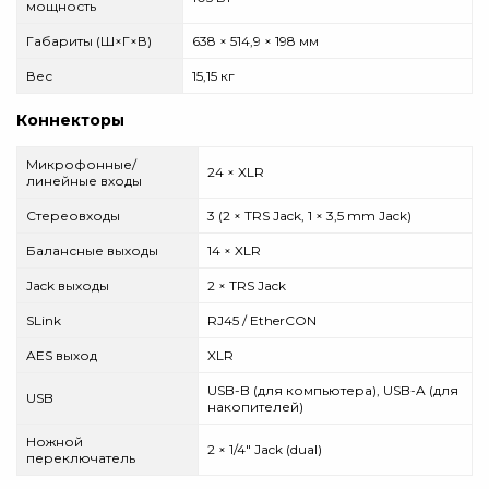
мощность
Габариты (Ш×Г×В)
638 × 514,9 × 198 мм
Вес
15,15 кг
Коннекторы
Микрофонные/
24 × XLR
линейные входы
Стереовходы
3 (2 × TRS Jack, 1 × 3,5 mm Jack)
Балансные выходы
14 × XLR
Jack выходы
2 × TRS Jack
SLink
RJ45 / EtherCON
AES выход
XLR
USB-B (для компьютера), USB-A (для
USB
накопителей)
Ножной
2 × 1/4" Jack (dual)
переключатель