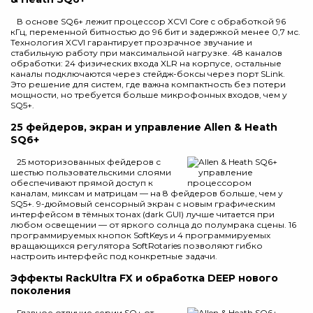
В основе SQ6+ лежит процессор XCVI Core с обработкой 96
кГц, переменной битностью до 96 бит и задержкой менее 0,7 мс.
Технология XCVI гарантирует прозрачное звучание и
стабильную работу при максимальной нагрузке. 48 каналов
обработки: 24 физических входа XLR на корпусе, остальные
каналы подключаются через стейдж-боксы через порт SLink.
Это решение для систем, где важна компактность без потери
мощности, но требуется больше микрофонных входов, чем у
SQ5+.
25 фейдеров, экран и управление Allen & Heath
SQ6+
25 моторизованных фейдеров с
шестью пользовательскими слоями
обеспечивают прямой доступ к
каналам, миксам и матрицам — на 8 фейдеров больше, чем у
SQ5+. 9-дюймовый сенсорный экран с новым графическим
интерфейсом в тёмных тонах (dark GUI) лучше читается при
любом освещении — от яркого солнца до полумрака сцены. 16
программируемых кнопок SoftKeys и 4 программируемых
вращающихся регулятора SoftRotaries позволяют гибко
настроить интерфейс под конкретные задачи.
Эффекты RackUltra FX и обработка DEEP нового
поколения
Главное отличие серии SQ+ от