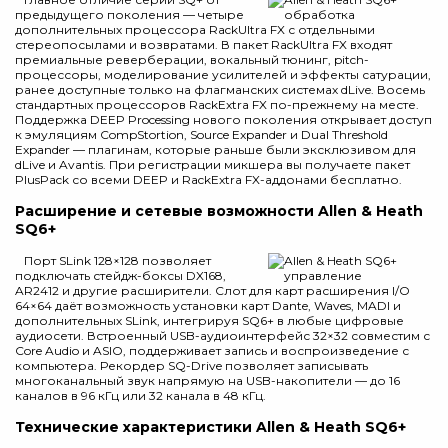
предыдущего поколения — четыре
дополнительных процессора RackUltra FX с отдельными
стереопосылами и возвратами. В пакет RackUltra FX входят
премиальные реверберации, вокальный тюнинг, pitch-
процессоры, моделирование усилителей и эффекты сатурации,
ранее доступные только на флагманских системах dLive. Восемь
стандартных процессоров RackExtra FX по-прежнему на месте.
Поддержка DEEP Processing нового поколения открывает доступ
к эмуляциям CompStortion, Source Expander и Dual Threshold
Expander — плагинам, которые раньше были эксклюзивом для
dLive и Avantis. При регистрации микшера вы получаете пакет
PlusPack со всеми DEEP и RackExtra FX-аддонами бесплатно.
Расширение и сетевые возможности Allen & Heath
SQ6+
Порт SLink 128×128 позволяет
подключать стейдж-боксы DX168,
AR2412 и другие расширители. Слот для карт расширения I/O
64×64 даёт возможность установки карт Dante, Waves, MADI и
дополнительных SLink, интегрируя SQ6+ в любые цифровые
аудиосети. Встроенный USB-аудиоинтерфейс 32×32 совместим с
Core Audio и ASIO, поддерживает запись и воспроизведение с
компьютера. Рекордер SQ-Drive позволяет записывать
многоканальный звук напрямую на USB-накопители — до 16
каналов в 96 кГц или 32 канала в 48 кГц.
Технические характеристики Allen & Heath SQ6+