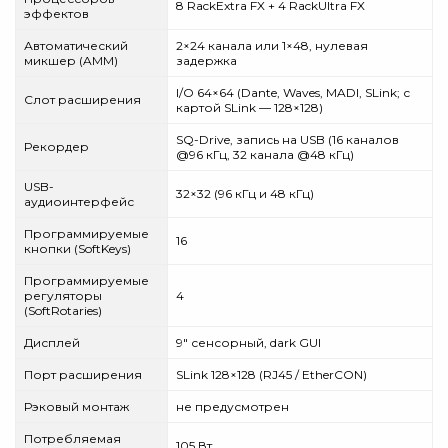
8 RackExtra FX + 4 RackUltra FX
эффектов
Автоматический
2×24 канала или 1×48, нулевая
микшер (AMM)
задержка
I/O 64×64 (Dante, Waves, MADI, SLink; с
Слот расширения
картой SLink — 128×128)
SQ-Drive, запись на USB (16 каналов
Рекордер
@96 кГц, 32 канала @48 кГц)
USB-
32×32 (96 кГц и 48 кГц)
аудиоинтерфейс
Программируемые
16
кнопки (SoftKeys)
Программируемые
регуляторы
4
(SoftRotaries)
Дисплей
9" сенсорный, dark GUI
Порт расширения
SLink 128×128 (RJ45 / EtherCON)
Рэковый монтаж
не предусмотрен
Потребляемая
105 Вт