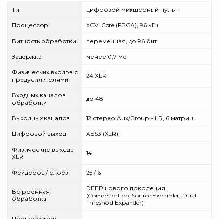
Тип
цифровой микшерный пульт
Процессор
XCVI Core (FPGA), 96 кГц
Битность обработки
переменная, до 96 бит
Задержка
менее 0,7 мс
Физических входов с
24 XLR
предусилителями
Входных каналов
до 48
обработки
Выходных каналов
12 стерео Aux/Group + LR, 6 матриц
Цифровой выход
AES3 (XLR)
Физические выходы
14
XLR
Фейдеров / слоёв
25 / 6
DEEP нового поколения
Встроенная
(CompStortion, Source Expander, Dual
обработка
Threshold Expander)
Процессоров