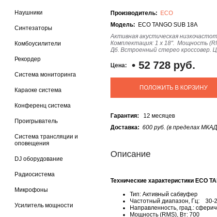
Наушники
Производитель:
ECO
Модель:
ECO TANGO SUB 18А
Синтезаторы
Активная акустическая низкочастот
Комплектация: 1 x 18". Мощность (R
Комбоусилители
Дб. Встроенный стерео кроссовер. 
Рекордер
•
52 728 руб.
Цена:
Система мониторинга
ПОЛОЖИТЬ В КОРЗИНУ
Караоке система
Конференц система
Гарантия:
12 месяцев
Проигрыватель
Доставка:
600 руб. (в пределах МКАД
Система трансляции и
оповещения
Описание
DJ оборудование
Радиосистема
Технические характеристики ECO T
Микрофоны
Тип: Активный сабвуфер
Частотный диапазон, Гц: 30-
Усилитель мощности
Направленность, град.: сферич
Мощность (RMS), Вт: 700