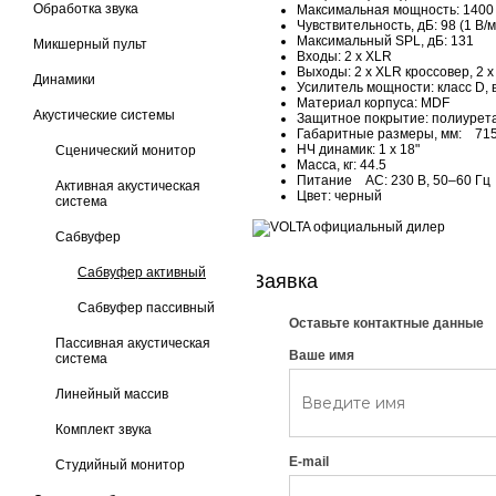
Обработка звука
Максимальная мощность: 1400 
Чувствительность, дБ: 98 (1 В/м
Максимальный SPL, дБ: 131
Микшерный пульт
Входы: 2 х XLR
Выходы: 2 х XLR кроссовер, 2 х
Динамики
Усилитель мощности: класс D,
Материал корпуса: MDF
Акустические системы
Защитное покрытие: полиурет
Габаритные размеры, мм: 715 
НЧ динамик: 1 x 18"
Сценический монитор
Масса, кг: 44.5
Питание AC: 230 B, 50–60 Гц
Активная акустическая
Цвет: черный
система
Сабвуфер
Сабвуфер активный
Заявка
Сабвуфер пассивный
Оставьте контактные данные
Пассивная акустическая
Ваше имя
система
Линейный массив
Комплект звука
E-mail
Студийный монитор