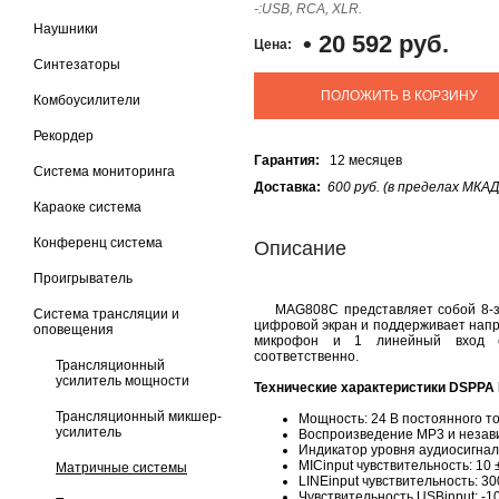
-:USB, RCA, XLR.
Наушники
•
20 592 руб.
Цена:
Синтезаторы
ПОЛОЖИТЬ В КОРЗИНУ
Комбоусилители
Рекордер
Гарантия:
12 месяцев
Система мониторинга
Доставка:
600 руб. (в пределах МКАД
Караоке система
Конференц система
Описание
Проигрыватель
MAG808C представляет собой 8-зо
Система трансляции и
цифровой экран и поддерживает напр
оповещения
микрофон и 1 линейный вход с 
соответственно.
Трансляционный
усилитель мощности
Технические характеристики DSPPA
Трансляционный микшер-
Мощность: 24 В постоянного т
усилитель
Воспроизведение MP3 и незави
Индикатор уровня аудиосигна
MICinput чувствительность: 10 
Матричные системы
LINEinput чувствительность: 30
Чувствительность USBinput: -1