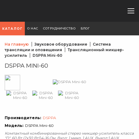
О НАС
СОТРУДНИЧЕСТВО
БЛОГ
КАТАЛОГ
На главную
Звуковое оборудование
Система
трансляции и оповещения
Трансляционный микшер-
усилитель
DSPPA Mini-60
DSPPA MINI-60
Производитель:
DSPPA
Модель:
DSPPA Mini-60
Компактный комбинированный стерео микшер-усилитель класса
"D". 60 Вт (2х30 Вт)\4-16 Ом. Вход: 1 микр, 1 AUX. Выход:1 AUX.