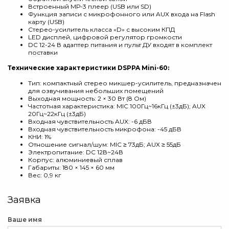
Встроенный МР-3 плеер (USB или SD)
Функция записи с микрофонного или AUX входа на Flash
карту (USB)
Стерео-усилитель класса «D» с высоким КПД
LED дисплей, цифровой регулятор громкости
DC 12-24 В адаптер питания и пульт ДУ входят в комплект
поставки
Технические характеристики DSPPA Mini-60:
Тип: компактный стерео микшер-усилитель, предназначен
для озвучивания небольших помещений
Выходная мощность: 2 × 30 Вт (8 Ом)
Частотная характеристика: MIC 100Гц~16кГц (±3дБ); AUX
20Гц~22кГц (±3дБ)
Входная чувствительность AUX: -6 дБВ
Входная чувствительность микрофона: -45 дБВ
КНИ: 1%
Отношение сигнал/шум: MIC ≥ 73дБ; AUX ≥ 55дБ
Электропитание: DC 12В~24В
Корпус: алюминиевый сплав
Габариты: 180 × 145 × 60 мм
Вес: 0,9 кг
Заявка
Ваше имя