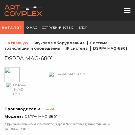
О НАС
СОТРУДНИЧЕСТВО
БЛОГ
КАТАЛОГ
На главную
Звуковое оборудование
Система
трансляции и оповещения
IP система
DSPPA MAG-6801
DSPPA MAG-6801
Производитель:
DSPPA
Модель:
DSPPA MAG-6801
Одноканальный конвертор для IP систем трансляции и
оповещения