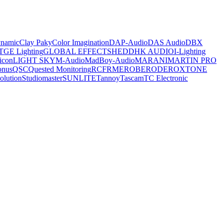
ynamic
Clay Paky
Color Imagination
DAP-Audio
DAS Audio
DBX
T
GE Lighting
GLOBAL EFFECTS
HEDD
HK AUDIO
I-Lighting
icon
LIGHT SKY
M-Audio
MadBoy-Audio
MARANI
MARTIN PRO
onus
QSC
Quested Monitoring
RCF
RME
ROBE
RODE
ROXTONE
olution
Studiomaster
SUNLITE
Tannoy
Tascam
TC Electronic