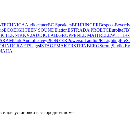
-TECHNICA
Audiocenter
BC Speakers
BEHRINGER
Bespeco
Beyerd
io
ECO
EIGHTEEN SOUND
Elation
ESTRADA PRO
ETC
Eurolite
FB
K TEKNIK
KV2AUDIO
LAB.GRUPPEN
LE MAITRE
LEWITT
Lex
SRAM
Park Audio
Peavey
PIONEER
Powersoft audio
PR Lighting
PreS
OUNDCRAFT
Stage4
STAGEMAKER
STEINBERG
Strong
Studio Ev
MAHA
в и для установки в загородном доме.