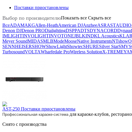
Поставки приостановлены
Выбор по производителю
Показать все
Скрыть все
Все
ADAM
AKG
Allen-Heath
American DJ
Anzhee
ASR
AST
AUDIO
Denon DJ
Denon PRO
Dialighting
DSPPA
DTS
DYNACORD
Dynaud
IMLIGHT
INVOLIGHT
INVOTONE
JBL
KIND
KL Acoustics
KLAR
Meyer Sound
MIDAS
MLB
Mode
Moose
Native Instruments
NTshow
O
SENNHEISER
SHOW
ShowLight
Showtec
SHURE
Silver Star
SMV
S
Turbosound
VOLTA
Wharfedale Pro
Wireless Solution
X-TREME
YA
AST-250 Поставки приостановлены
для караоке-клубов, ресторано
Профессиональная караоке-система
Снято с производства