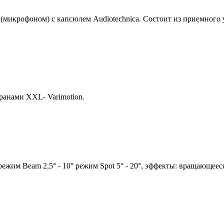
икрофоном) с капсюлем Audiotechnica. Состоит из приемного у
анами XXL- Varimotion.
: режим
Beam
2,5° - 10° режим
Spot
5° - 20°, эффекты: вращающееся