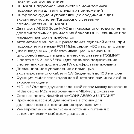
низким сопротивлением
ULTRANET персональная система мониторинга
подключения для внутриушных приложений
Цифровое аудио и управляющее соединение для
акустических систем Turbosound с сетевыми
возможностями ULTRANET
Два порта AES50 SuperMAC для каскадного подключения
дополнительных сценических боксов DL16 - слияние или
маршрутизатор не требуются
Автоматический режим разделения ступеней AES50 при
подключении между FOH Midas серии M32 и мониторами
Два выхода ADAT, обеспечивающие 16-канальный
цифровой выход на два оптических разъема TOSLINK*
2 порта AES-3 (AES / EBU) для прямого подключения
системных контроллеров PA с цифровыми входами
Дистанционное управление с помощью
экранированного кабеля CAT5e длиной до 100 метров
Функция Mute всех входов для быстрого патчинга любых
входов на сцене
MIDI In / Out для двунаправленной связи между консолью
Midas серии M32 и встроенными MIDI-устройствами
Сетевые порты Neutrik etherCON* AES50 и ULTRANET
Прочное шасси 3U для монтажа в стойку для
долговечности в портативных приложениях
Универсальный импульсный источник питания с
автоматическим выбором диапазона