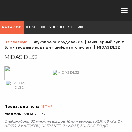
О НАС
СОТРУДНИЧЕСТВО
БЛОГ
КАТАЛОГ
На главную
Звуковое оборудование
Микшерный пульт
Блок ввода/вывода для цифрового пульта
MIDAS DL32
MIDAS DL32
Производитель:
MIDAS
Модель:
MIDAS DL32
Стейдж-бокс, 32 мик/лин входов, 16 лин выходов XLR, 48 кГц, 2 x
AES50, 2 x AES/EBU, ULTRANET, 2 x ADAT, 3U, DAC 120 дБ.