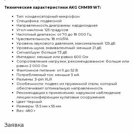
Технические характеристики AKG CHM99 WT:
Тип: конденсаторный микрофон
Специфика: подвесной
Направленность диаграммы: кардиоидная
Угол наклона: 125 градусов
Частотный диапазон: от 70 до 18 000 Гц
Чувствительность: 18 mV/PA
Уровень звукового давления, максимальный: 125 дБ
Уровень шума, эквивалентный: меньше 21 дБ
Сигнал/шум: больше 73 дБ
Импеданс: меньше или равно 600 Ом
Сопротивление нагрузки, рекомендованное: больше или
равно 2 000 Ом
Фантомное питание: от 9 до 52 В
Потребляемый ток: меньше 3 мА
Разъемы: 3-pin XLR
Особенности: подвес из пружинной стали, который
обеспечивает оптимальную направленность
Рекомендации к применению: наружное наблюдение
лекции конференции культовые сооружения
Цвет: Черный
Размеры: 13.5 мм х 55 мм
Вес: 480 г
Заявка