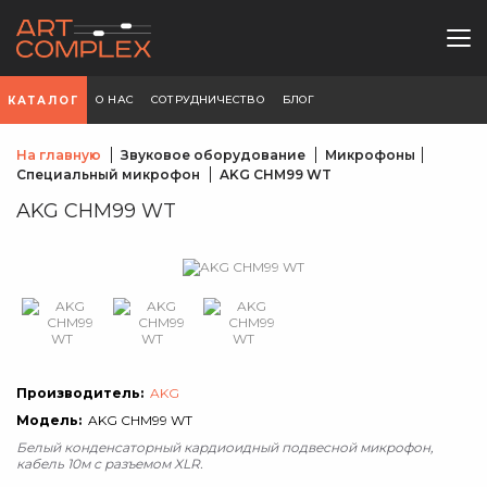
О НАС
СОТРУДНИЧЕСТВО
БЛОГ
КАТАЛОГ
На главную
Звуковое оборудование
Микрофоны
Специальный микрофон
AKG CHM99 WT
AKG CHM99 WT
Производитель:
AKG
Модель:
AKG CHM99 WT
Белый конденсаторный кардиоидный подвесной микрофон,
кабель 10м с разъемом XLR.