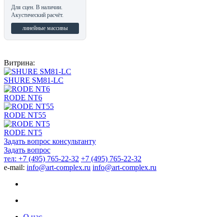
Для сцен. В наличии.
Акустический расчёт.
линейные массивы
Витрина:
SHURE SM81-LC
RODE NT6
RODE NT55
RODE NT5
Задать вопрос консультанту
Задать вопрос
тел: +7 (495) 765-22-32
+7 (495) 765-22-32
e-mail:
info@art-complex.ru
info@art-complex.ru
О нас