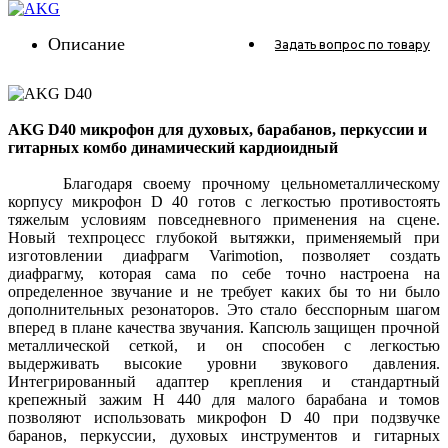
Описание
Задать вопрос
по товару
AKG D40 микрофон для духовых, барабанов, перкуссии и
гитарных комбо динамический кардиоидный
Благодаря своему прочному цельнометаллическому
корпусу микрофон D 40 готов с легкостью противостоять
тяжелым условиям повседневного применения на сцене.
Новый техпроцесс глубокой вытяжки, применяемый при
изготовлении диафрагм Varimotion, позволяет создать
диафрагму, которая сама по себе точно настроена на
определенное звучание и не требует каких бы то ни было
дополнительных резонаторов. Это стало бесспорным шагом
вперед в плане качества звучания. Капсюль защищен прочной
металлической сеткой, и он способен с легкостью
выдерживать высокие уровни звукового давления.
Интегрированный адаптер крепления и стандартный
крепежный зажим H 440 для малого барабана и томов
позволяют использовать микрофон D 40 при подзвучке
баранов, перкуссии, духовых инструментов и гитарных