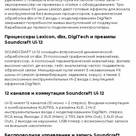
звукорежиссёр не привязан к стойке с оборудованием. Три
независимые FX шины Lexicon дают готовые эффекты для вокала
и инструментов без внешних процессоров, а динамическая
обработка dbx и Hi‑Z входы с моделированием DigiTech
закрывают потребности живых выступлений от подзвучки
барабанов до прямого подключения электрогитары.
Процессоры Lexicon, dbx, DigiTech и преампы
Soundcraft Ui‑12
SOUNDCRAFT Ui‑12 оснащён встроенной динамической
обработкой от dbx: 31‑полосный графический эквалайзер,
компрессор, 4‑полосный параметрический эквалайзер, фильтр
высоких частот, де‑эссер, гейт, анализатор частот, подавитель
обратной связи. Микшерный пульт имеет 3 независимые FX
шины от Lexicon (реверберация, задержка, хорус), а также 2
высокоомных инструментальных Hi‑Z входа с эмуляцией
эффектов DigiTech.
12 каналов и коммутация Soundcraft Ui‑12
Ui‑12 имеет 12 каналов (10 моно + 2 стерео). Входная коммутация:
4 комборазъёма XLR/TRS, 4 разъёма XLR, 2 Hi‑Z
инструментальных входа с моделированием DigiTech, стерео
RCA вход. Выходы: 2 XLR (Main), 2 TRS Jack (Mix Out), 2 XLR (Aux
Out), 2 выхода на наушники. USB‑плеер с возможностью записи
на внешние накопители.
Беспроводное управление и запись Soundcraft