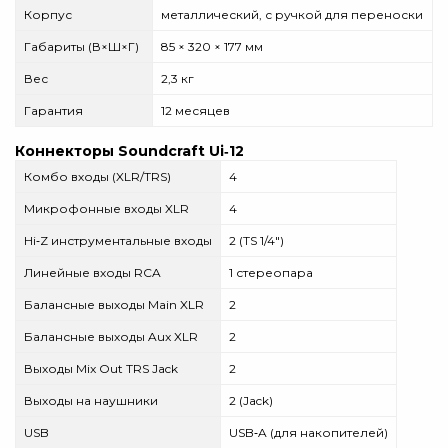
Корпус
металлический, с ручкой для переноски
Габариты (В×Ш×Г)
85 × 320 × 177 мм
Вес
2,3 кг
Гарантия
12 месяцев
Коннекторы Soundcraft Ui‑12
Комбо входы (XLR/TRS)
4
Микрофонные входы XLR
4
Hi‑Z инструментальные входы
2 (TS 1/4")
Линейные входы RCA
1 стереопара
Балансные выходы Main XLR
2
Балансные выходы Aux XLR
2
Выходы Mix Out TRS Jack
2
Выходы на наушники
2 (Jack)
USB
USB‑A (для накопителей)