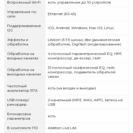
Встроенный Wi‑Fi
есть, управление до 10 устройств
Управление по
Ethernet (RJ‑45)
сети
Поддерживаемые
iOS, Android, Windows, Mac OS, Linux
ОС
Эффекты и
Lexicon (3 FX шины), dbx (динамическая
обработка
обработка), DigiTech (моделирование)
Обработка на
4‑полосный параметрический EQ, HPF,
входных каналах
компрессор, де‑эссер, гейт
31‑полосный графический EQ, гейт,
Обработка на
компрессор, подавитель обратной
выходных каналах
связи
Частотный
есть (на входах и выходах)
анализатор RTA
USB‑плеер/
2‑канальный (MP3, WAV, AIFF), запись на
рекордер
USB
Блокировка
есть
параметров
В комплекте ПО
Ableton Live Lite