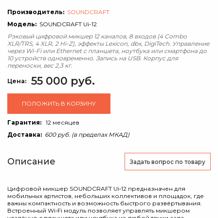
Производитель:
SOUNDCRAFT
Модель:
SOUNDCRAFT Ui-12
Рэковый цифровой микшер 12 каналов, 8 входов (4 Combo
XLR/TRS, 4 XLR, 2 Hi-Z), эффекты Lexicon, dbx, DigiTech. Управление
через Wi-Fi или Ethernet с планшета, ноутбука или смартфона до
10 устройств одновременно. Запись на USB. Корпус для
переноски, вес 2,3 кг.
55 000 руб.
Цена:
ПОЛОЖИТЬ В КОРЗИНУ
Гарантия:
12 месяцев
Доставка:
600 руб. (в пределах МКАД)
Описание
Задать вопрос
по товару
Цифровой микшер SOUNDCRAFT Ui‑12 предназначен для
мобильных артистов, небольших коллективов и площадок, где
важны компактность и возможность быстрого развёртывания.
Встроенный Wi‑Fi модуль позволяет управлять микшером
удалённо с планшета или ноутбука из любой точки зала —