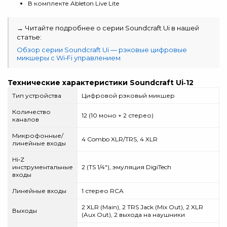
В комплекте Ableton Live Lite
→ Читайте подробнее о серии Soundcraft Ui в нашей
статье:
Обзор серии Soundcraft Ui — рэковые цифровые
микшеры с Wi‑Fi управлением
Технические характеристики Soundcraft Ui‑12
Тип устройства
Цифровой рэковый микшер
Количество
12 (10 моно + 2 стерео)
каналов
Микрофонные/
4 Combo XLR/TRS, 4 XLR
линейные входы
Hi‑Z
инструментальные
2 (TS 1/4"), эмуляция DigiTech
входы
Линейные входы
1 стерео RCA
2 XLR (Main), 2 TRS Jack (Mix Out), 2 XLR
Выходы
(Aux Out), 2 выхода на наушники