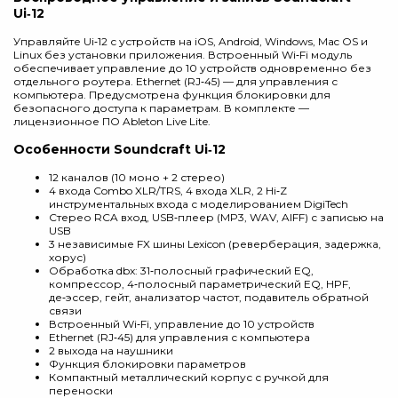
Ui‑12
Управляйте Ui‑12 с устройств на iOS, Android, Windows, Mac OS и
Linux без установки приложения. Встроенный Wi‑Fi модуль
обеспечивает управление до 10 устройств одновременно без
отдельного роутера. Ethernet (RJ‑45) — для управления с
компьютера. Предусмотрена функция блокировки для
безопасного доступа к параметрам. В комплекте —
лицензионное ПО Ableton Live Lite.
Особенности Soundcraft Ui‑12
12 каналов (10 моно + 2 стерео)
4 входа Combo XLR/TRS, 4 входа XLR, 2 Hi‑Z
инструментальных входа с моделированием DigiTech
Стерео RCA вход, USB‑плеер (MP3, WAV, AIFF) с записью на
USB
3 независимые FX шины Lexicon (реверберация, задержка,
хорус)
Обработка dbx: 31‑полосный графический EQ,
компрессор, 4‑полосный параметрический EQ, HPF,
де‑эссер, гейт, анализатор частот, подавитель обратной
связи
Встроенный Wi‑Fi, управление до 10 устройств
Ethernet (RJ‑45) для управления с компьютера
2 выхода на наушники
Функция блокировки параметров
Компактный металлический корпус с ручкой для
переноски