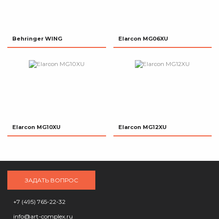
Behringer WING
Elarcon MG06XU
Elarcon MG10XU
Elarcon MG12XU
ЗАДАТЬ ВОПРОС
+7 (495) 765-22-32
info@art-complex.ru