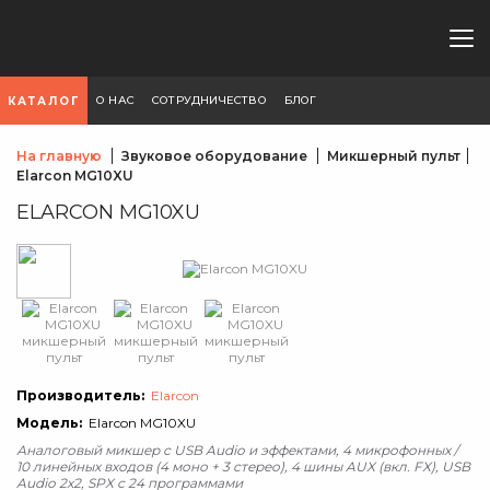
О НАС
СОТРУДНИЧЕСТВО
БЛОГ
КАТАЛОГ
На главную
Звуковое оборудование
Микшерный пульт
Elarcon MG10XU
ELARCON MG10XU
Производитель:
Elarcon
Модель:
Elarcon MG10XU
Аналоговый микшер с USB Audio и эффектами, 4 микрофонных /
10 линейных входов (4 моно + 3 стерео), 4 шины AUX (вкл. FX), USB
Audio 2х2, SPX с 24 программами