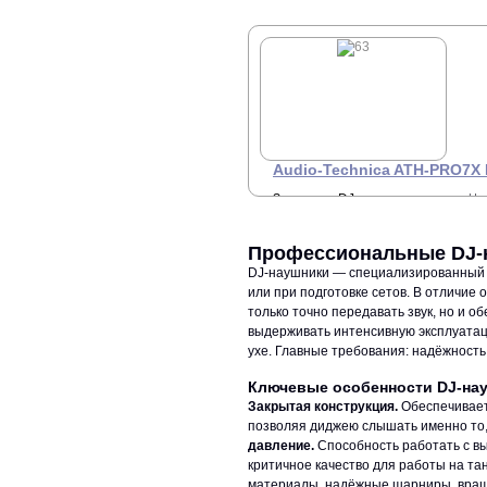
З
наушники, 16 - 22000 Гц, 70
Ом.
+7 
Audio-Technica ATH-PRO7X
Закрытые DJ наушники,
Це
З
45mm драйверы,
неодимовый магнит,
+7 
5Гц-40кГц, 37 Oм, 100 дБ.
Профессиональные DJ-
DJ-наушники — специализированный и
или при подготовке сетов. В отличие
только точно передавать звук, но и 
выдерживать интенсивную эксплуатац
ухе. Главные требования: надёжность,
Ключевые особенности DJ-на
Закрытая конструкция.
Обеспечивает 
позволяя диджею слышать именно то,
давление.
Способность работать с в
критичное качество для работы на та
материалы, надёжные шарниры, вращ