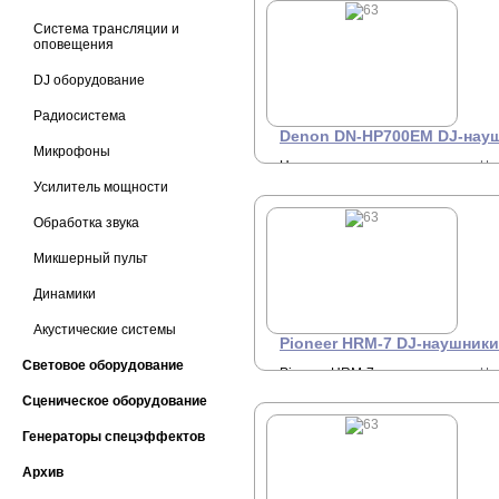
+7 
наушники, 5 - 40000 Гц, 45
Ом.
Система трансляции и
оповещения
DJ оборудование
Радиосистема
Denon DN-HP700EM DJ-нау
Микрофоны
Наушники закрытого типа,
Це
З
10-30000Гц, 38 Ом, драйвер
Усилитель мощности
40 мм.
+7 
Обработка звука
Микшерный пульт
Динамики
Акустические системы
Pioneer HRM-7 DJ-наушники
Световое оборудование
Pioneer HRM-7 -
Це
З
профессиональные
Сценическое оборудование
мониторные закрытые
+7 
наушники, 5 - 40000 Гц, 45
Ом.
Генераторы спецэффектов
Архив