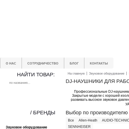
О НАС
СОТРУДНИЧЕСТВО
БЛОГ
КОНТАКТЫ
НАЙТИ ТОВАР:
На главную
Звуковое оборудование
DJ-НАУШНИКИ ДЛЯ РАБО
Профессиональные DJ-наушники д
Закрытые модели с хорошей изоля
развивать высокое звуковое давл
у
/ БРЕНДЫ
Выбор по производителю
Все
Allen-Heath
AUDIO-TECHNI
SENNHEISER
Звуковое оборудование