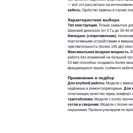
— всё это рассчитано на интенсивное
кабель.
Удобство замены в случае по
Характеристики выбора
Тип конструкции.
Только закрытые дл
Широкий диапазон (от 5 Гц до 30-40 
Импеданс (сопротивление).
Низкоомн
портативными устройствами и микше
чувствительность (более 100 дБ) обе
Максимальная входная мощность.
В
работу без искажений на большой гро
53 мм) способны создавать более мо
вращающихся чашек, съёмного кабеля
Применение и подбор
Для клубной работы.
Модели с макси
надёжные и ремонтопригодные.
Для 
сочетающие качество звука, комфорт 
турнтаблизма.
Модели с особо прочно
сетов и сведения.
Модели с более не
наушникам. Проконсультируем по выб