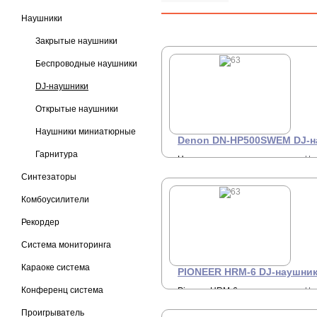
Наушники
Закрытые наушники
Беспроводные наушники
DJ-наушники
Открытые наушники
Наушники миниатюрные
Denon DN-HP500SWEM DJ-н
Гарнитура
Наушники, закрытого типа,
Це
З
15-28000Гц, 48 Ом, белый.
Синтезаторы
+7 
Комбоусилители
Рекордер
Система мониторинга
Караоке система
PIONEER HRM-6 DJ-наушни
Конференц система
Pioneer HRM-6 -
Це
З
Профессиональные
мониторные закрытые
Проигрыватель