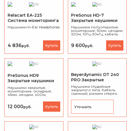
Relacart EA-225
PreSonus HD-7
Система мониторинга
Закрытые наушники
Наушники In-Ear Headphones
Наушники полуоткрытые,
мониторные, 50мм, неодим,
32Ом, 10Гц-30кГц, кабель
2.5м, вес 222 гр.
4 836
9 600
Купить
Купить
руб.
руб.
Beyerdynamic DT 240
PreSonus HD9
PRO Закрытые
Закрытые наушники
наушники
Наушники студийные
Наушники закрытые,
закрытого типа. Кабель
мониторные, складные,
съемный, разъем стерео
45мм. неодим, 40Ом,
мини джек с адаптером 1/4.
10Гц-26кГц, 2x900 мВт,
кабель 3м, Jack и адаптер на
mini-Jack, сумка в
12 000
Купить
Уточнить
руб.
комплекте.