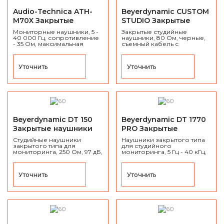
Audio-Technica ATH-
Beyerdynamic CUSTOM
M70X Закрытые
STUDIO Закрытые
наушники
наушники
Мониторные наушники, 5 -
Закрытые студийные
40 000 Гц,
сопротивление
наушники, 80 Ом, черные,
-
35
Ом,
максимальная
съемный кабель с
входная мощность
:
- 20
00
возможностью фиксации,
мВт,
чувствительность: 97
стерео миниджек, адаптер
дБ/мВт.
на 1,4-дюймовый джек.
Уточнить
Уточнить
Beyerdynamic DT 150
Beyerdynamic DT 1770
Закрытые наушники
PRO Закрытые
наушники
Cтудийные наушники
Наушники закрытого типа
закрытого типа для
для студийного
мониторинга, 250 Ом, 97 дБ,
мониторинга, 5 Гц - 40 кГц,
250 г, 3 м кабель с
250 Ом, Max SPL 125 дБ,
разъёмом джек 6.3 мм.
витой и прямой кабели, 2
пары амбушюр,
Уточнить
Уточнить
позолоченный 3.5 мм Mini
Jack + переходник 1/4", 388
г.