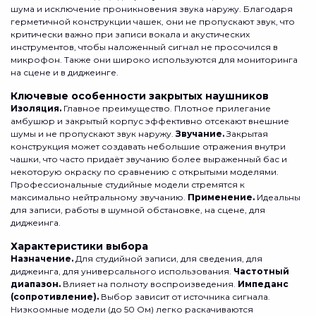
шума и исключение проникновения звука наружу. Благодаря
герметичной конструкции чашек, они не пропускают звук, что
критически важно при записи вокала и акустических
инструментов, чтобы наложенный сигнал не просочился в
микрофон. Также они широко используются для мониторинга
на сцене и в диджеинге.
Ключевые особенности закрытых наушников
Изоляция.
Главное преимущество. Плотное прилегание
амбушюр и закрытый корпус эффективно отсекают внешние
шумы и не пропускают звук наружу.
Звучание.
Закрытая
конструкция может создавать небольшие отражения внутри
чашки, что часто придаёт звучанию более выраженный бас и
некоторую окраску по сравнению с открытыми моделями.
Профессиональные студийные модели стремятся к
максимально нейтральному звучанию.
Применение.
Идеальны
для записи, работы в шумной обстановке, на сцене, для
диджеинга.
Характеристики выбора
Назначение.
Для студийной записи, для сведения, для
диджеинга, для универсального использования.
Частотный
диапазон.
Влияет на полноту воспроизведения.
Импеданс
(сопротивление).
Выбор зависит от источника сигнала.
Низкоомные модели (до 50 Ом) легко раскачиваются