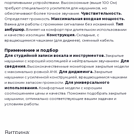
портативными устройствами. Высокоомные (выше 100 Ом)
требуют специального усилителя для наушников, но
обеспечивают более точное звучание.
Чувствительность.
Определяет громкость.
Максимальная входная мощность.
Важна для работы с громкими сигналами без искажений.
Тип
амбушюр.
Влияет на комфорт при длительном использовании
и качество изоляции.
Конструкция.
Складные, с
вращающимися чашками (для диджеев), сменный кабель.
Применение и подбор
Для студийной записи вокала и инструментов.
Закрытые
наушники с хорошей изоляцией и нейтральным звучанием.
Для
сведения.
Высококачественные мониторные закрытые модели
с максимально ровной АЧХ.
Для диджеинга.
Закрытые
наушники с усиленной конструкцией, вращающимися чашками
и высоким запасом громкости.
Для универсального
использования.
Комфортные модели с хорошим
соотношением цены и качества. Поможем подобрать закрытые
наушники, оптимально соответствующие вашим задачам и
условиям работы.
Витрина: