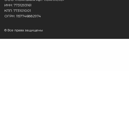
ИНН: 7731293161
КПП: 773101001
ОГРН: 1157746882974
© Все права защищены