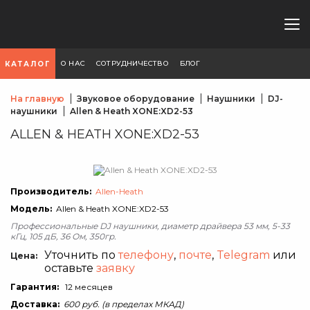
О НАС
СОТРУДНИЧЕСТВО
БЛОГ
КАТАЛОГ
На главную
Звуковое оборудование
Наушники
DJ-
наушники
Allen & Heath XONE:XD2-53
ALLEN & HEATH XONE:XD2-53
Производитель:
Allen-Heath
Модель:
Allen & Heath XONE:XD2-53
Профессиональные DJ наушники, диаметр драйвера 53 мм, 5-33
кГц, 105 дБ, 36 Ом, 350гр.
Уточнить по
телефону
,
почте
,
Telegram
или
Цена:
оставьте
заявку
Гарантия:
12 месяцев
Доставка:
600 руб. (в пределах МКАД)