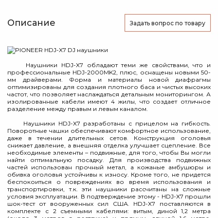
Описание
Задать вопрос
по товару
Наушники HDJ-X7 обладают теми же свойствами, что и
профессиональные HDJ-2000MK2, плюс, оснащены новыми 50-
мм драйверами. Форма и материалы новой диафрагмы
оптимизированы для создания плотного баса и чистых высоких
частот, что позволяет наслаждаться детальным мониторингом. А
изолированные кабели имеют 4 жилы, что создает отличное
разделение между правым и левым каналом.
Наушники HDJ-X7 разработаны с прицелом на гибкость.
Поворотные чашки обеспечивают комфортное использование,
даже в течении длительных сетов. Конструкция оголовья
снижает давление, а внешняя отделка улучшает сцепление. Все
необходимые элементы – подвижные, для того, чтобы Вы могли
найти оптимальную посадку. Для производства подвижных
частей использован прочный метал, а кожаные амбушюры и
обивка оголовья устойчивы к износу. Кроме того, не придется
беспокоиться о повреждениях во время использования и
транспортировки, т.к. эти наушники рассчитаны на сложные
условия эксплуатации. В подтверждение этому - HDJ-X7 прошли
шок-тест от вооруженных сил США. HDJ-X7 поставляются в
комплекте с 2 съемными кабелями: витым, диной 1,2 метра