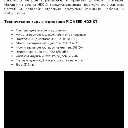
(около 3 метров в растяжке) и прямым, длиной 1,6 метра.
Наушники серии HDJ-X предусматривают возможность замены
частей и деталей: отдельно доступны съёмные кабели и
амбушюры.
Технические характеристики PIONEER HDJ-X7:
Тип: ди-джейские наушники
Акустическое оформление: закрытые
Частотный диапазон: 5 - 30000 Гц
Макс. входная мощность: 3500 мВт
Номинальное сопротивление: 36 Ом
Чувствительность: 102 дБ/мВт
Разъём наушников: mini jack 3.5 мм
Переходник 6,3 мм в комплекте: есть
Вес: 312 гр.