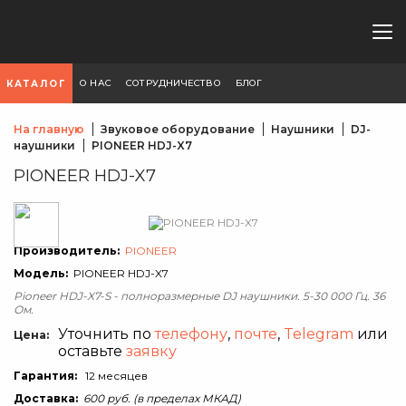
О НАС
СОТРУДНИЧЕСТВО
БЛОГ
КАТАЛОГ
На главную
Звуковое оборудование
Наушники
DJ-
наушники
PIONEER HDJ-X7
PIONEER HDJ-X7
Производитель:
PIONEER
Модель:
PIONEER HDJ-X7
Pioneer HDJ-X7-S - полноразмерные DJ наушники. 5-30 000 Гц. 36
Ом.
Уточнить по
телефону
,
почте
,
Telegram
или
Цена:
оставьте
заявку
Гарантия:
12 месяцев
Доставка:
600 руб. (в пределах МКАД)