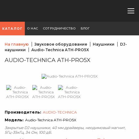
О НАС
СОТРУДНИЧЕСТВО
БЛОГ
КАТАЛОГ
На главную
Звуковое оборудование
Наушники
DJ-
наушники
Audio-Technica ATH-PRO5X
AUDIO-TECHNICA ATH-PRO5X
Производитель:
AUDIO-TECHNICA
Модель:
Audio-Technica ATH-PRO5X
Закрытые DJ наушники, 40 мм драйверы, неодимовый магнит,
5Гц-35кГц, 34 Oм, 100 дБ.