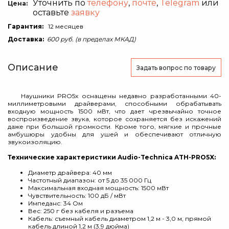
Уточнить по
телефону
,
почте
,
Telegram
или
Цена:
оставьте
заявку
Гарантия:
12 месяцев
Доставка:
600 руб. (в пределах МКАД)
Описание
Задать вопрос
по товару
Наушники PRO5x оснащены недавно разработанными 40-
миллиметровыми драйверами, способными обрабатывать
входную мощность 1500 мВт, что дает чрезвычайно точное
воспроизведение звука, которое сохраняется без искажений
даже при большой громкости. Кроме того, мягкие и прочные
амбушюры удобны для ушей и обеспечивают отличную
звукоизоляцию.
Технические характеристики Audio-Technica ATH-PRO5X:
Диаметр драйвера: 40 мм
Частотный диапазон: от 5 до 35 000 Гц
Максимальная входная мощность: 1500 мВт
Чувствительность: 100 дБ / мВт
Импеданс: 34 Ом
Вес: 250 г без кабеля и разъема
Кабель: съемный кабель диаметром 1,2 м - 3,0 м, прямой
кабель длиной 1,2 м (3,9 дюйма)