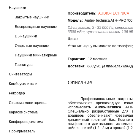
Наушники
Производитель:
AUDIO-TECHNICA
Закрытые наушники
Модель:
Audio-Technica ATH-PRO70
Беспроводные наушники
DJ-наушники, 5 - 35 000 Гц,
сопротив
35
00
мВт,
чувствительность: 106 д
DJ-наушники
Цена:
Открытые наушники
Уточнить цену вы можете по телефо
Наушники миниатюрные
Гарантия:
12 месяцев
Гарнитура
Доставка:
600 руб. (в пределах МКАД
Синтезаторы
Описание
Комбоусилители
Рекордер
Профессиональные закрытые н
Система мониторинга
обеспечивают превосходную изо
использовать
Audio-Technica AT
Специально разработанные для 
Караоке система
драйверы обеспечивают чрезвычай
динамичный плотный бас. Компакт
Конференц система
комфортного длительного использо
кабеля - витой (1.2 - 3 м) и прямой (1.2
Проигрыватель