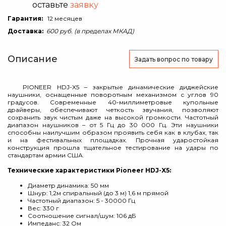
оставьте
заявку
Гарантия:
12 месяцев
Доставка:
600 руб. (в пределах МКАД)
Описание
Задать вопрос
по товару
PIONEER HDJ-X5 – закрытые динамические диджейские
наушники, оснащенные поворотным механизмом с углов 90
градусов. Современные 40-миллиметровые купольные
драйверы, обеспечивают четкость звучания, позволяют
сохранить звук чистым даже на высокой громкости. Частотный
диапазон наушников – от 5 Гц до 30 000 Гц. Эти наушники
способны наилучшим образом проявить себя как в клубах, так
и на фестивальных площадках. Прочная ударостойкая
конструкция прошла тщательное тестирование на удары по
стандартам армии США.
Технические характеристики Pioneer HDJ-X5:
Диаметр динамика: 50 мм
Шнур: 1,2м спиральный (до 3 м) 1,6 м прямой
Частотный диапазон: 5 - 30000 Гц
Вес: 330 г
Соотношение сигнал/шум: 106 дБ
Импеданс: 32 Ом