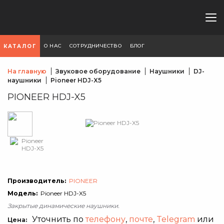
О НАС
СОТРУДНИЧЕСТВО
БЛОГ
КАТАЛОГ
На главную
Звуковое оборудование
Наушники
DJ-
наушники
Pioneer HDJ-X5
PIONEER HDJ-X5
Производитель:
PIONEER
Модель:
Pioneer HDJ-X5
Закрытые динамические наушники.
Уточнить по
телефону
,
почте
,
Telegram
или
Цена: