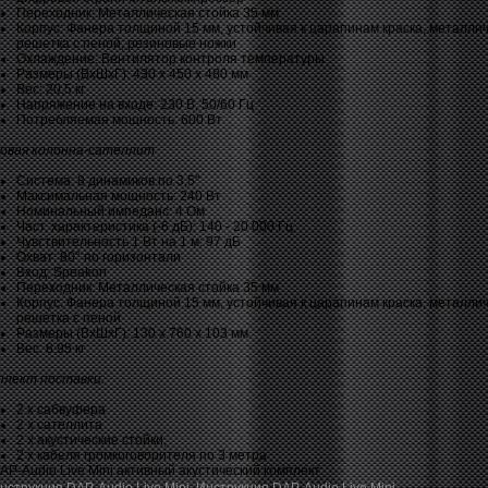
Переходник: Металлическая стойка 35 мм
Корпус: Фанера толщиной 15 мм, устойчивая к царапинам краска, металли
решетка с пеной, резиновые ножки
Охлаждение: Вентилятор контроля температуры
Размеры (ВxШxГ): 430 х 450 х 480 мм
Вес: 20,5 кг
Напряжение на входе: 230 В, 50/60 Гц
Потребляемая мощность: 600 Вт
ковая колонна-сателлит
Система: 8 динамиков по 3,5"
Максимальная мощность: 240 Вт
Номинальный импеданс: 4 Ом
Част. характеристика (-6 дБ): 140 - 20 000 Гц
Чувствительность 1 Вт на 1 м: 97 дБ
Охват: 80° по горизонтали
Вход: Speakon
Переходник: Металлическая стойка 35 мм
Корпус: Фанера толщиной 15 мм, устойчивая к царапинам краска, металли
решетка с пеной
Размеры (ВxШxГ): 130 х 760 х 103 мм
Вес: 6,95 кг
плект поставки:
2 х сабвуфера
2 х сателлита
2 x акустические стойки,
2 x кабеля громкоговорителя по 3 метра