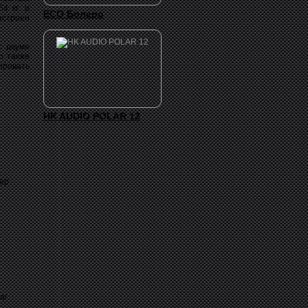
4 кг. и
ECO Болеро
астроен
с двумя
b также
ировать
:
HK AUDIO POLAR 12
фер
а/