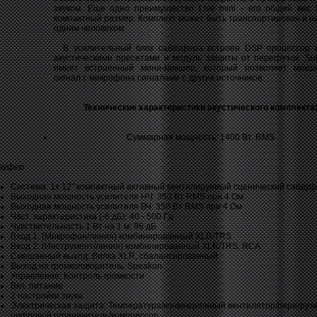
звуком. Еще одно преимущество Live mini - его общий вес 5
компактный размер. Комплект может быть транспортирован и н
одним человеком.
В усилительный блок сабвуфера встроен DSP процессор 
акустическими пресетами и модуль защиты от перегрузок. Su
имеет встроенный мини-микшер, который позволяет микш
сигнал с микрофона сигналами с других источников.
Технические характеристики акустического комплекта
Суммарная мощность: 1400 Вт. RMS
вуфер
Система: 1x 12" компактный активный вентилируемый сценический сабву
Выходная мощность усилителя НЧ: 350 Вт RMS при 4 Ом
Выходная мощность усилителя ВЧ: 350 Вт RMS при 4 Ом
Част. характеристика (-6 дБ): 40 - 500 Гц
Чувствительность 1 Вт на 1 м: 96 дБ
Вход 1: (Микрофон/линия) комбинированный XLR/TRS
Вход 2: (Инструмент/линия) комбинированный XLR/TRS, RCA
Смешанный выход: Вилка XLR, сбалансированный
Выход на громкоговоритель: Speakon
Управление: Контроль громкости
Вкл. питание
2 настройки звука
Электрическая защита: Температура/конвекционный вентилятор/перегрузк
цифровой ограничитель/компрессор