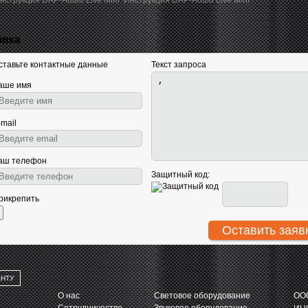
Инструкция DAP-Audio Live Mini
явка
ставьте контактные данные
Текст запроса
аше имя
-mail
аш телефон
Защитный код:
рикрепить
АНТУ
О нас
Световое оборудование
ООО