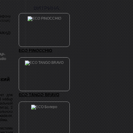
ВИТРИНА:
лефону
заявку
 МКАД)
ECO PINOCCHIO
ский
ECO TANGO BRAVO
ект для
В набор
нальный
ита), 2
ального
кабеля.
юйма.
система
 чистым