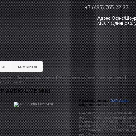
+7 (495) 765-22-32
Адрес Офис/Шоур
МО, г. Одинцово,
ЛОГ
КОНТАКТЫ
главную
Звуковое оборудование
Акустические системы
Комплект звука
-Audio Live Mini
P-AUDIO LIVE MINI
Производитель:
DAP-Audio
Модель:
DAP-Audio Live Mini
DAP-Audio Live Mini активный
акустический комплект (2 сабв
2 сателлита), 1400 Вт, Угол
раскрытия 80° по горизонтали,
встроенный DSP процессор, о
вес 54 кг.