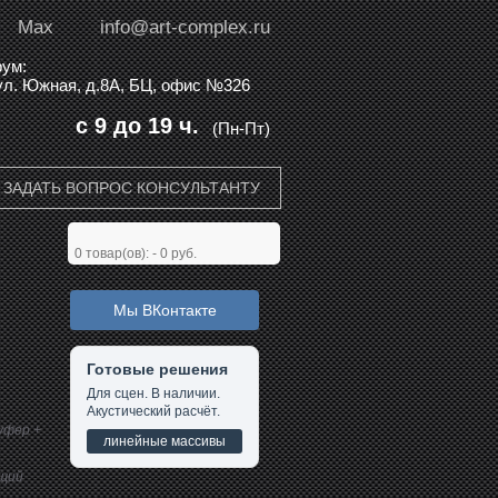
Max
info@art-complex.ru
ум:
 ул. Южная, д.8А, БЦ, офис №326
с 9 до 19 ч.
(Пн-Пт)
ЗАДАТЬ ВОПРОС КОНСУЛЬТАНТУ
0
товар(ов): -
0 руб.
Мы ВКонтакте
Готовые решения
Для сцен. В наличии.
Акустический расчёт.
уфер +
линейные массивы
бщий