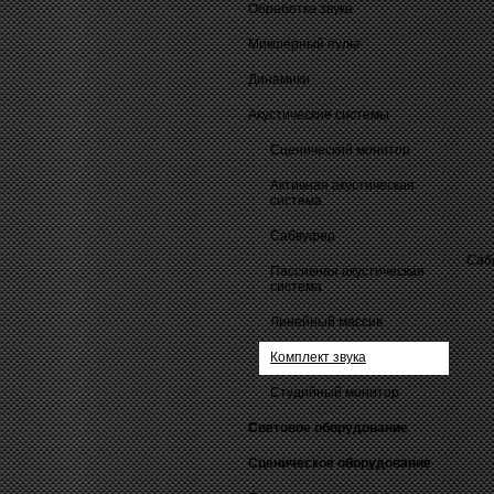
Обработка звука
Микшерный пульт
Динамики
Акустические системы
Сценический монитор
Активная акустическая
система
Сабвуфер
Саб
Пассивная акустическая
система
Линейный массив
Комплект звука
Студийный монитор
Световое оборудование
Сценическое оборудование