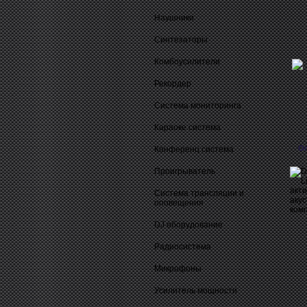
Наушники
Синтезаторы
Комбоусилители
Рекордер
Система мониторинга
Караоке система
О
Конференц система
Проигрыватель
Система трансляции и
оповещения
DJ оборудование
Радиосистема
Микрофоны
Усилитель мощности