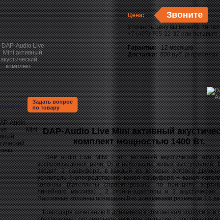
Звоните
Цена:
Уточнить цену вы можете по те
+7 (495) 765-22-32
или оставьте
Гарантия:
12 месяцев
Доставка:
600 руб. (в пределах
Задать вопрос
писание
по товару
DAP-Audio Live Mini активный акустиче
комплект мощностью 1400 Вт.
DAP audio Live MINI - это активный акустический компл
воспроизведения речи, Dj и небольших живых выступлений. 
входят: 2 сабвуфера, в каждый из которых встроен двухка
усилитель (непосредственно канал сабвуфера + канал сателл
колонны (сателлиты спроектированы по принципу вертик
линейного массива) , 2 стойки-адапторы и 2 акустических 
Пассивные колонны оснащены 8-ю динамиками размером 3,5 д
Благодаря сочетанию 8 динамиков в компактном корпусе эта 
обеспечивает оптимальное звуковое покрытие с прозрачным и