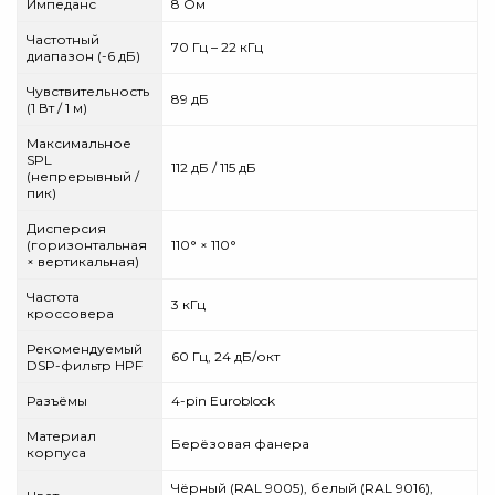
Импеданс
8 Ом
Частотный
70 Гц – 22 кГц
диапазон (-6 дБ)
Чувствительность
89 дБ
(1 Вт / 1 м)
Максимальное
SPL
112 дБ / 115 дБ
(непрерывный /
пик)
Дисперсия
(горизонтальная
110° × 110°
× вертикальная)
Частота
3 кГц
кроссовера
Рекомендуемый
60 Гц, 24 дБ/окт
DSP-фильтр HPF
Разъёмы
4-pin Euroblock
Материал
Берёзовая фанера
корпуса
Чёрный (RAL 9005), белый (RAL 9016),