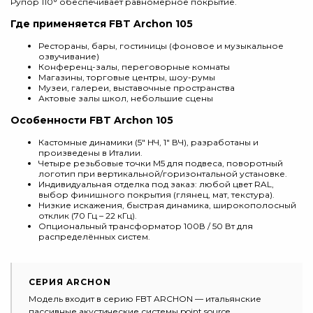
Рупор 110° обеспечивает равномерное покрытие.
Где применяется FBT Archon 105
Рестораны, бары, гостиницы (фоновое и музыкальное
озвучивание)
Конференц-залы, переговорные комнаты
Магазины, торговые центры, шоу-румы
Музеи, галереи, выставочные пространства
Актовые залы школ, небольшие сцены
Особенности FBT Archon 105
Кастомные динамики (5" НЧ, 1" ВЧ), разработаны и
произведены в Италии.
Четыре резьбовые точки M5 для подвеса, поворотный
логотип при вертикальной/горизонтальной установке.
Индивидуальная отделка под заказ: любой цвет RAL,
выбор финишного покрытия (глянец, мат, текстура).
Низкие искажения, быстрая динамика, широкополосный
отклик (70 Гц – 22 кГц).
Опциональный трансформатор 100В / 50 Вт для
распределённых систем.
СЕРИЯ ARCHON
Модель входит в серию FBT ARCHON — итальянские
пассивные акустические системы point source.