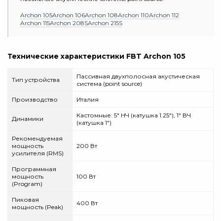
Archon 105
Archon 106
Archon 108
Archon 110
Archon 112
Archon 115
Archon 208S
Archon 215S
Технические характеристики FBT Archon 105
Пассивная двухполосная акустическая
Тип устройства
система (point source)
Производство
Италия
Кастомные: 5" НЧ (катушка 1.25"), 1" ВЧ
Динамики
(катушка 1")
Рекомендуемая
мощность
200 Вт
усилителя (RMS)
Программная
мощность
100 Вт
(Program)
Пиковая
400 Вт
мощность (Peak)