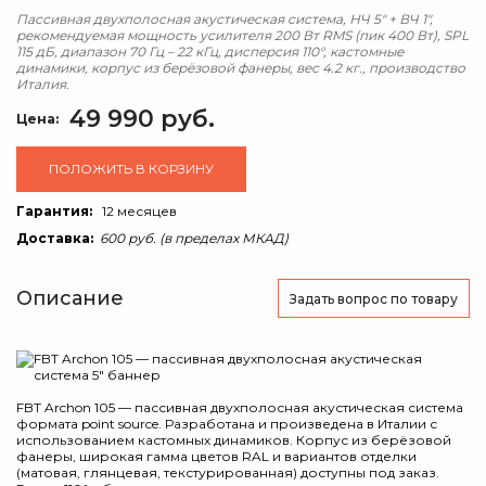
Пассивная двухполосная акустическая система, НЧ 5" + ВЧ 1",
рекомендуемая мощность усилителя 200 Вт RMS (пик 400 Вт), SPL
115 дБ, диапазон 70 Гц – 22 кГц, дисперсия 110°, кастомные
динамики, корпус из берёзовой фанеры, вес 4.2 кг., производство
Италия.
49 990 руб.
Цена:
ПОЛОЖИТЬ В КОРЗИНУ
Гарантия:
12 месяцев
Доставка:
600 руб. (в пределах МКАД)
Описание
Задать вопрос
по товару
FBT Archon 105 — пассивная двухполосная акустическая система
формата point source. Разработана и произведена в Италии с
использованием кастомных динамиков. Корпус из берёзовой
фанеры, широкая гамма цветов RAL и вариантов отделки
(матовая, глянцевая, текстурированная) доступны под заказ.