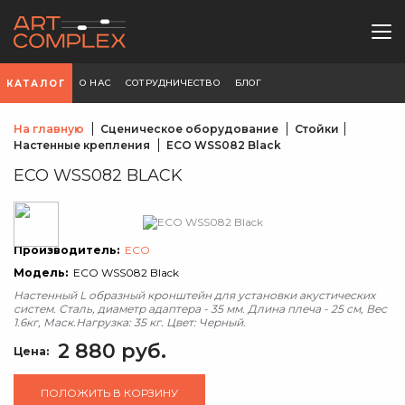
О НАС
СОТРУДНИЧЕСТВО
БЛОГ
КАТАЛОГ
На главную
Сценическое оборудование
Стойки
Настенные крепления
ECO WSS082 Black
ECO WSS082 BLACK
Производитель:
ECO
Модель:
ECO WSS082 Black
Настенный L образный кронштейн для установки акустических
систем. Сталь, диаметр адаптера - 35 мм. Длина плеча - 25 см, Вес
1.6кг, Маск.Нагрузка: 35 кг. Цвет: Черный.
2 880 руб.
Цена:
ПОЛОЖИТЬ В КОРЗИНУ