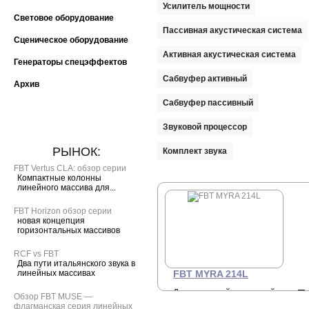
Усилитель мощности
Световое оборудование
Пассивная акустическая система
Сценическое оборудование
Активная акустическая система
Генераторы спецэффектов
Сабвуфер активный
Архив
Сабвуфер пассивный
Звуковой процессор
РЫНОК:
Комплект звука
FBT Vertus CLA: обзор серии
Компактные колонны
линейного массива для...
FBT Horizon обзор серии
новая концепция
горизонтальных массивов
RCF vs FBT
Два пути итальянского звука в
линейных массивах
FBT MYRA 214L
Двухполосный пассивный
П
Обзор FBT MUSE —
элемент линейного массива,
о
флагманская серия линейных