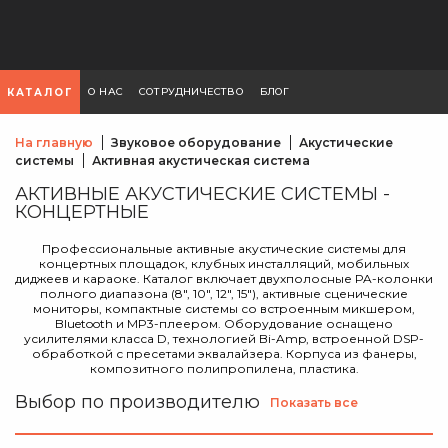
О НАС
СОТРУДНИЧЕСТВО
БЛОГ
КАТАЛОГ
На главную
Звуковое оборудование
Акустические
системы
Активная акустическая система
АКТИВНЫЕ АКУСТИЧЕСКИЕ СИСТЕМЫ -
КОНЦЕРТНЫЕ
Профессиональные активные акустические системы для
концертных площадок, клубных инсталляций, мобильных
диджеев и караоке. Каталог включает двухполосные PA-колонки
полного диапазона (8", 10", 12", 15"), активные сценические
мониторы, компактные системы со встроенным микшером,
Bluetooth и MP3-плеером. Оборудование оснащено
усилителями класса D, технологией Bi-Amp, встроенной DSP-
обработкой с пресетами эквалайзера. Корпуса из фанеры,
композитного полипропилена, пластика.
Выбор по производителю
Показать все