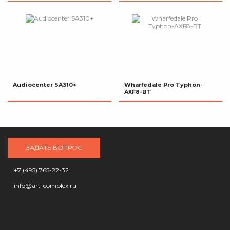
Audiocenter SA310+
Wharfedale Pro Typhon-
AXF8-BT
ЗАДАТЬ ВОПРОС
+7 (495) 765-22-32
info@art-complex.ru