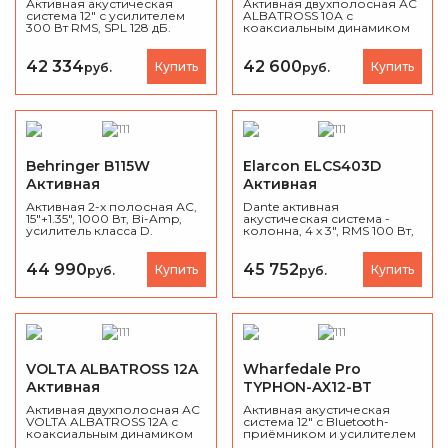
Активная акустическая
Активная двухполосная АС
система 12" с усилителем
ALBATROSS 10А с
300 Вт RMS, SPL 128 дБ.
коаксиальным динамиком
Титановый ВЧ-драйвер, 6
10", DSP (24 бит / 48 кГц),
DSP-пресетов,
Bluetooth TWS и мобильным
влагостойкий НЧ-динамик.
управлением. Мощность
42 334
42 600
Купить
Купить
руб.
руб.
Лёгкий пластиковый
450 Вт. , корпус
корпус (12 кг). Для клубов,
-
полипропилен
. Можно
концертов и выездных
использовать как
мероприятий.
сценический монитор. В
комплекте — стакан под
штангу D35 мм, точки
подвеса M10.
Behringer B115W
Elarcon ELCS403D
Активная
Активная
акустическая система
акустическая система
Активная 2-х полосная АС,
Dante активная
15"+1.35", 1000 Вт, Bi-Amp,
акустическая система -
усилитель класса D.
колонна, 4 x 3", RMS 100 Вт,
SPL 107 дБ., 80 до 18 000 Гц.
44 990
45 752
Купить
Купить
руб.
руб.
VOLTA ALBATROSS 12A
Wharfedale Pro
Активная
TYPHON-AX12-BT
акустическая система
Активная
Активная двухполосная АС
Активная акустическая
VOLTA ALBATROSS 12А с
акустическая система
система 12" с Bluetooth-
коаксиальным динамиком
приёмником и усилителем
12", DSP (24 бит / 48 кГц),
720 Вт (RMS), SPL 129 дБ.