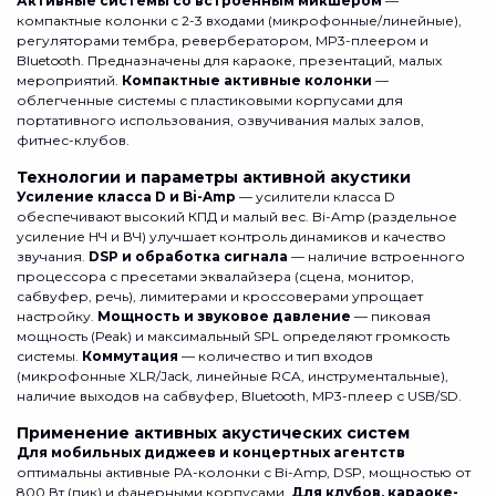
Активные системы со встроенным микшером
—
компактные колонки с 2-3 входами (микрофонные/линейные),
регуляторами тембра, ревербератором, MP3-плеером и
Bluetooth. Предназначены для караоке, презентаций, малых
мероприятий.
Компактные активные колонки
—
облегченные системы с пластиковыми корпусами для
портативного использования, озвучивания малых залов,
фитнес-клубов.
Технологии и параметры активной акустики
Усиление класса D и Bi-Amp
— усилители класса D
обеспечивают высокий КПД и малый вес. Bi-Amp (раздельное
усиление НЧ и ВЧ) улучшает контроль динамиков и качество
звучания.
DSP и обработка сигнала
— наличие встроенного
процессора с пресетами эквалайзера (сцена, монитор,
сабвуфер, речь), лимитерами и кроссоверами упрощает
настройку.
Мощность и звуковое давление
— пиковая
мощность (Peak) и максимальный SPL определяют громкость
системы.
Коммутация
— количество и тип входов
(микрофонные XLR/Jack, линейные RCA, инструментальные),
наличие выходов на сабвуфер, Bluetooth, MP3-плеер с USB/SD.
Применение активных акустических систем
Для мобильных диджеев и концертных агентств
оптимальны активные PA-колонки с Bi-Amp, DSP, мощностью от
800 Вт (пик) и фанерными корпусами.
Для клубов, караоке-