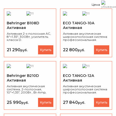
Цена
Behringer B108D
ECO TANGO-10А
Активная
Активная
акустическая система
акустическая система
Активная 2-х полосная АС,
Активная акустическая
8"+1.35", 300Вт, усилитель
широкополосная система
класса D.
профессиональная.
Комплектация: НЧ 10"+ ВЧ 1".
Раздельное усиление НЧ и
ВЧ (Biаmp). Мощность
21 290
22 800
Купить
Купить
руб.
руб.
(RMS) 200 Вт.
Максимальное звуковое
давление 122 Дб.
Диаграмма
направленности 80х60
градусов. Цвет черный.
Behringer B210D
ECO TANGO-12А
Активная
Активная
акустическая система
акустическая система
Активная акустическая
Активная акустическая
система, 2-полосная,
широкополосная система
10"+1,35", 200Вт., Bi-Amp,
профессиональная.
класс D.
Комплектация: НЧ 12"+ ВЧ
1.34". Раздельное усиление
НЧ и ВЧ (Biаmp). Мощность
25 990
27 840
Купить
Купить
руб.
руб.
(RMS) 250 Вт.
Максимальное звуковое
давление 125 Дб. Диаграмма
направленности 80х60