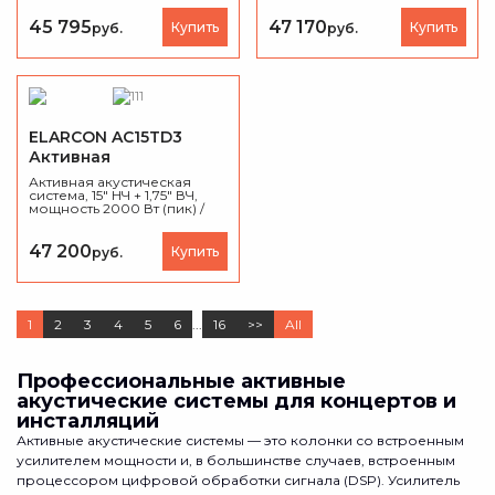
Bluetooth TWS и мобильным
Титановый ВЧ-драйвер, 4
управлением. Мощность
DSP-пресета, влагостойкий
45 795
47 170
Купить
Купить
руб.
руб.
450 Вт.
Корпус
НЧ-динамик. Корпус из
-
полипропилен
.
Можно
полипропилена, вес 16.2 кг.
использовать как
Для концертов, клубов и
сценический монитор. В
мероприятий.
комплекте — стакан под
штангу D35 мм, точки
подвеса M10.
ELARCON AC15TD3
Активная
акустическая система
Активная акустическая
система, 15" НЧ + 1,75" ВЧ,
мощность 2000 Вт (пик) /
1000 Вт (ном.), SPL 133 дБ,
встроенный DSP, Bluetooth,
микшер, вес 21,5 кг.
47 200
Купить
руб.
1
2
3
4
5
6
...
16
>>
All
Профессиональные активные
акустические системы для концертов и
инсталляций
Активные акустические системы — это колонки со встроенным
усилителем мощности и, в большинстве случаев, встроенным
процессором цифровой обработки сигнала (DSP). Усилитель