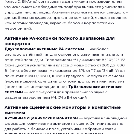
(класс D, Bi-Amp) согласован с динамиками производителем,
что исключает необходимость подбора внешнего усилителя и
упрощает инсталляцию. Активная акустика является стандартом
для мобильных диджеев, прокатных компаний, малых и средних
концертных площадок, караоке-баров и корпоративных
мероприятий.
Активные PA-колонки полного диапазона для
концертов
Двухполосные активные PA-системы
— наиболее
распространённый тип для основного озвучивания зала или
открытой площадки. Типоразмеры НЧ-динамиков: 8", 10", 12", 15".
Оснащаются усилителями класса D мощностью от 200 до 1600
Вт (пик), обеспечивают максимальное SPL от 117 до 134 дБ. Угол
покрытия: 80x60, 90x60, 100x80 градусов. Корпуса из фанеры
(туровые серии), композитного полипропилена или пластика
(компактные, инсталляционные).
Трёхполосные активные
системы
— используются для премиального звука с
раздельным усилением НЧ, СЧ и ВЧ секций.
Активные сценические мониторы и компактные
системы
Активные сценические мониторы
— акустика клиновидной
формы для озвучивания артистов на сцене. Оптимизированы
для работы в ближнем поле, устойчивы к обратной связи.