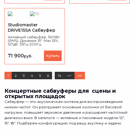
корпус с износостойким
переключатель режимов
покрытием, стакан под
Bi-Amp (Parallel/Discrete).
штангу D35 мм.
Корпус из фанеры 18 мм,
вес 73.26 кг.
Studiomaster
DRIVE15SA Сабвуфер
активный
Активный сабвуфер. 500Вт.
(RMS), Динамик 15". Max SPL
127дБ. 35Гц-200Гц.
Материал - фанера 15 мм.
Разъемы вх. Left/Mono Right
- XLR, вых. Link - XLR, выход
71 900
Купить
руб.
на саттелиты - XLR.
1
2
3
4
5
6
...
14
>>
All
Концертные сабвуферы для сцены и
открытых площадок
Сабвуфер — это акустическая система для воспроизведения
низких частот. Он разгружает основные колонки от басовой
нагрузки, повышает звуковое давление и расширяет частотный
диапазон вниз. В каталоге — активные и пассивные модели 12",
15", 18". Подберём конфигурацию под вашу акустику и задачи.