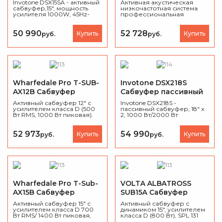
Invotone DSX15SA - активный
Активная акустическая
сабвуфер,15", мощность
низкочастотная система
усилителя 1000W, 45Hz-
профессиональная
120Hz,128 db SPL
(сбвуфер). Комплектация: 1
x 18". Мощность (RMS) 700
Вт. Максимальное
50 990
52 728
Купить
Купить
руб.
руб.
звуковое давление 131 Дб.
Встроенный стерео
кроссовер. Цвет черный.
Wharfedale Pro T-SUB-
Invotone DSX218S
AX12B Сабвуфер
Сабвуфер пассивный
активный
Активный сабвуфер 12" с
Invotone DSX218S -
усилителем класса D (500
пассивный сабвуфер, 18" х
Вт RMS, 1000 Вт пиковая).
2, 1000 Вт/2000 Вт
Максимальное звуковое
(RMS/Program.), 4 Ом, 37 Гц -
давление 130 дБ, частотный
2 кГц, 131 дБ (макс.)
диапазон 50–200 Гц.
52 973
54 990
Купить
Купить
руб.
руб.
Корпус из фанеры с
покрытием Tough-Tone. Для
клубов, баров и
инсталляций.
Wharfedale Pro T-Sub-
VOLTA ALBATROSS
AX15B Сабвуфер
SUB15A Сабвуфер
активный
активный
Активный сабвуфер 15" с
Активный сабвуфер с
усилителем класса D 700
динамиком 15", усилителем
Вт RMS/ 1400 Вт пиковая,
класса D (800 Вт),
SPL
131
SPL 132 дБ, частотный
дБ.
, DSP-процессор (24 бит