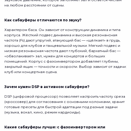
на любом расстоянии от сцены.
Как сабвуферы отличаются по звуку?
Характером баса. Он зависит от конструкции динамика и типа
корпуса. Жёсткий подвес динамика и высокая резонансная
частота (Fs) дают упругий, атакующий бас — «щёлкает» в грудь,
хорошо для клубов и танцевальной музыки. Мягкий подвес и
низкая резонансная частота дают глубокий, бархатный бас —
«обволакивает» зал, нужен для концертов и больших
помещений. Корпус с фазоинвертором добавляет глубины,
закрытый ящик — точности и скорости. Выбор зависит от задачи:
клуб или концертная сцена.
Зачем нужен DSP в активном сабвуфере?
DSP (цифровой процессор) позволяет настроить частоту среза
(кроссовер) для согласования с основными колонками, хранит
готовые пресеты для быстрой адаптации под разные задачи
(музыка, вокал, кино, режим кардиоиды).
Какие сабвуферы лучше: с фазоинвертором или