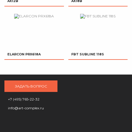
AX12B
AX18B
ELARCON PRX618A
FBT SUBLINE 118S
ЗАДАТЬ ВОПРОС
+7 (495) 765-22-32
info@art-complex.ru