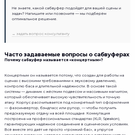
Не знаете, какой сабвуфер подойдёт для вашей сцены и
задач? Напишите или позвоните — мы подберём
оптимальное решение.
→ задать вопрос консультанту
Часто задаваемые вопросы о сабвуферах
Почему сабвуфер называется «концертным»?
Концертным он называется потому, что создан для работы на
сценах с высокими требованиями к звуковому давлению,
контролю баса и длительной надёжности. В основе такой
системы — динамик с жёстким подвесом и массивным магнитом,
который обеспечивает высокую чувствительность и точную
атаку. Корпус рассчитывается под конкретный тип оформления
— фазоинвертор, бэндпасс или рупор, — чтобы получить
предсказуемую отдачу на всей площадке. Коммутация
построена на профессиональных стандартах (XLR, Speakon),
гарантирующих надёжное соединение в сценических условиях.
Всё вместе это даёт не просто «громкий бас», а упругое
звуковое давление, которое заполняет зал и остаётся чистым