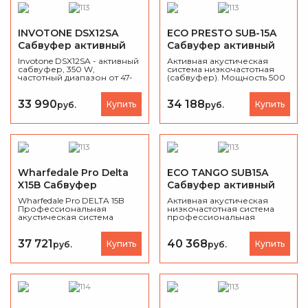
INVOTONE DSX12SA
ECO PRESTO SUB-15A
Сабвуфер активный
Сабвуфер активный
Invotone DSX12SA - активный
Активная акустическая
сабвуфер, 350 W,
система низкочастотная
частотный диапазон от 47-
(сабвуфер). Мощность 500
125 Hz, SPL 124 db.
W (RMS), динамик 15",
усилитель класса D,
встроенный стерео
33 990
34 188
Купить
Купить
руб.
руб.
кроссовер.
Wharfedale Pro Delta
ECO TANGO SUB15А
X15B Сабвуфер
Сабвуфер активный
активный
Wharfedale Pro DELTA 15B
Активная акустическая
Профессиональная
низкочастотная система
акустическая система
профессиональная
низкочастотная (сабвуфер
(сбвуфер). Комплектация: 1
15"), (RMS/Progr) 700/1400
x 15". Мощность (RMS) 500
Вт., 8 Ом, 42 Гц - 150 Гц, Max
Вт. Максимальное
37 721
40 368
Купить
Купить
руб.
руб.
SPL- 132 дБ, 471мм x 471мм x
звуковое давление 128 Дб.
600 мм, масса 31.5 кг
Встроенный стерео
кроссовер. Цвет черный.