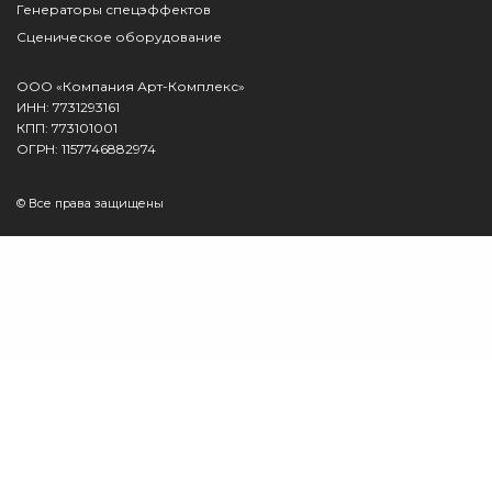
Генераторы спецэффектов
Сценическое оборудование
ООО «Компания Арт-Комплекс»
ИНН: 7731293161
КПП: 773101001
ОГРН: 1157746882974
© Все права защищены