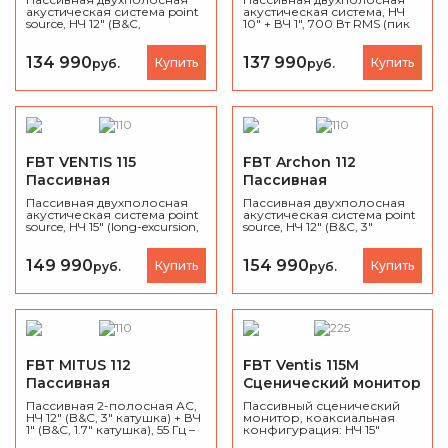
акустическая система point
акустическая система, НЧ
source, НЧ 12" (B&C,
10" + ВЧ 1", 700 Вт RMS (пик
неодимовый, 2.5" катушка) +
1400 Вт), SPL 129 дБ,
ВЧ 1" (1.4" катушка),
диапазон 60 Гц – 18 кГц,
рекомендуемая мощность
дисперсия 80°×50°
134 990
137 990
Купить
Купить
руб.
руб.
усилителя 400 Вт RMS, SPL
(поворотный рупор),
129 дБ, диапазон 55 Гц – 18
кастомные динамики B&C,
кГц, дисперсия 80°×50°
корпус из берёзовой
(поворотный рупор),
фанеры, вес 19.6 кг,
корпус из берёзовой
производство Италия.
фанеры, скошенный
корпус 45°, стакан, вес 20.1
кг, производство Италия.
FBT VENTIS 115
FBT Archon 112
Пассивная
Пассивная
акустическая система
акустическая система
Пассивная двухполосная
Пассивная двухполосная
акустическая система point
акустическая система point
source, НЧ 15" (long-excursion,
source, НЧ 12" (B&C, 3"
2.5" катушка) + ВЧ 1" (1.7"
катушка) + ВЧ 1.4" (2.5"
катушка), рекомендуемая
катушка), рекомендуемая
мощность усилителя 500 Вт
мощность усилителя 1000
149 990
154 990
Купить
Купить
руб.
руб.
RMS (пик 1000 Вт), SPL 130
Вт RMS (пик 2000 Вт), SPL
дБ, диапазон 50 Гц – 18 кГц,
133 дБ, диапазон 50 Гц – 18
дисперсия 80°×50°
кГц, дисперсия 70°×50°
(поворотный рупор),
(поворотный рупор),
корпус из берёзовой
корпус из берёзовой
фанеры, скошенный
фанеры, вес 25.4 кг,
корпус 45°, стакан 35 мм,
производство Италия.
вес 25.5 кг, производство
FBT MITUS 112
FBT Ventis 115M
Италия.
Пассивная
Сценический монитор
акустическая система
Пассивная 2-полосная АС,
Пассивный сценический
НЧ 12" (B&C, 3" катушка) + ВЧ
монитор, коаксиальная
1" (B&C, 1.7" катушка), 55 Гц –
конфигурация: НЧ 15"
18 кГц, 700 Вт (RMS) @ 8 Ом,
(катушка 2.5") + ВЧ 1"